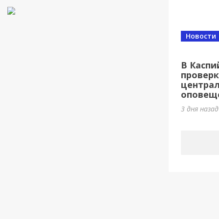
Новости
В Каспи
проверк
центра
оповеще
3 дня наза