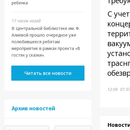
требу
ребенка
С уче
17 часов назад
конце
В Центральной библиотеке им. Ф.
терри
Алиевой прошло очередное уже
вакуу
полюбившееся ребятам
мероприятие в рамках проекта «В
устан
гостях у сказки».
трасн
обезвр
Читать все новости
12:06
07.0
Архив новостей
Новост