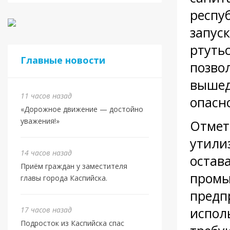
респу
запус
ртуть
Главные новости
позво
вышед
11 часов назад
опасн
«Дорожное движение — достойно
уважения!»
Отмет
утили
14 часов назад
остав
Приём граждан у заместителя
промы
главы города Каспийска.
предп
испол
17 часов назад
Подросток из Каспийска спас