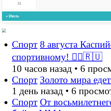
31
« Июль
Спорт
8 августа Каспий
спортивному! 🏃‍♂️🇷🇺
10 часов назад
•
6 прос
Спорт
Золото мира едет
1 день назад
•
6 просмо
Спорт
От восьмилетнег