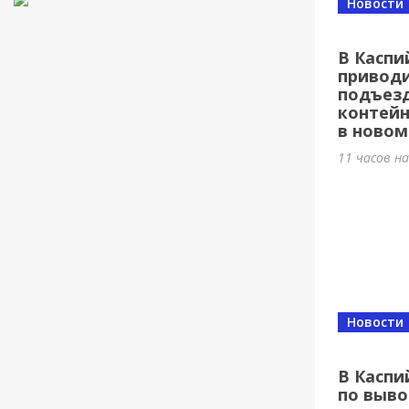
Новости
В Каспи
приводи
подъезд
контей
в новом
11 часов н
Новости
В Каспи
по выво