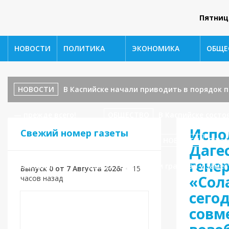
Пятниц
НОВОСТИ
ПОЛИТИКА
ЭКОНОМИКА
ОБЩЕ
НОВОСТИ
В Каспийске начали приводить в порядок
— прежде всего!
ОБЩЕСТВО
В Каспийске сост
Испо
Свежий номер газеты
ул. Ленина, 17 — завершаются!
НОВОСТИ
В Кас
Даге
гене
уважения!»
ОБЩЕСТВО
Приём граждан у замес
Выпуск 0 от 7 Августа 2026г
•
15
«Сол
часов назад
сегод
совм