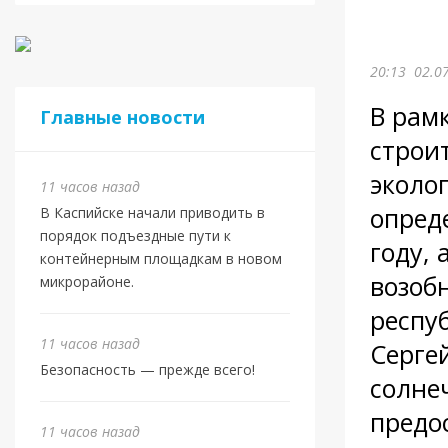
20:13
02.0
В рам
Главные новости
строи
эколо
11 часов назад
опред
В Каспийске начали приводить в
порядок подъездные пути к
году, 
контейнерным площадкам в новом
возоб
микрорайоне.
респу
11 часов назад
Серге
Безопасность — прежде всего!
солне
предо
11 часов назад