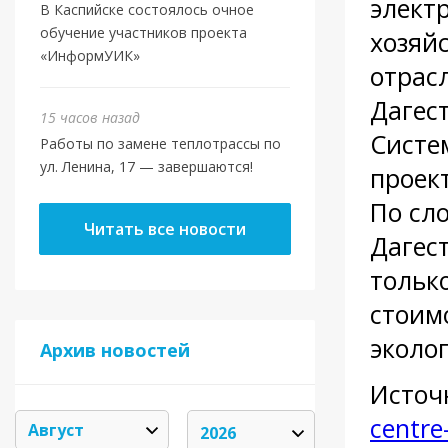
элект
В Каспийске состоялось очное
обучение участников проекта
хозяй
«ИнформУИК»
отрас
Дагес
15 часов назад
Систе
Работы по замене теплотрассы по
ул. Ленина, 17 — завершаются!
проек
По сл
Читать все новости
Дагес
тольк
стоим
эколо
Архив новостей
Источ
centre