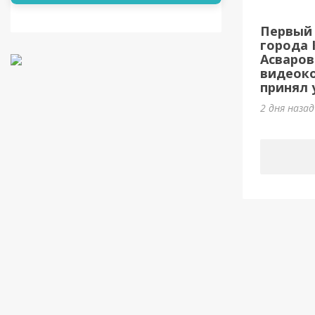
Первый 
города 
Асваров
видеок
принял у
2 дня наза