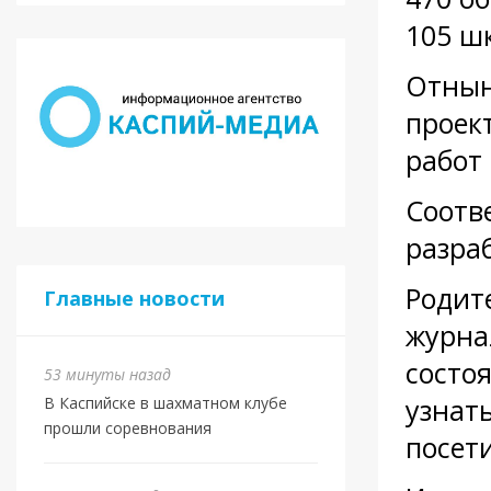
105 ш
Отнын
проек
работ
Соотв
разра
Родит
Главные новости
журна
состоя
53 минуты назад
узнат
В Каспийске в шахматном клубе
прошли соревнования
посет