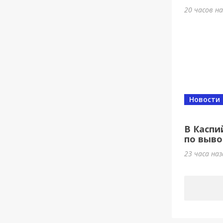
20 часов н
Новости
В Каспи
по выво
23 часа на