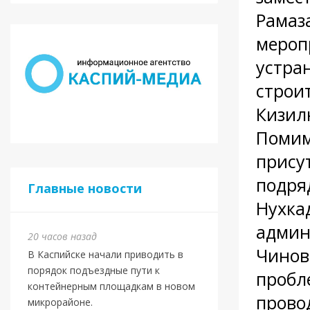
Рамаз
мероп
устра
строит
Кизил
Помим
прису
подря
Главные новости
Нухка
админ
20 часов назад
Чинов
В Каспийске начали приводить в
порядок подъездные пути к
пробл
контейнерным площадкам в новом
прово
микрорайоне.