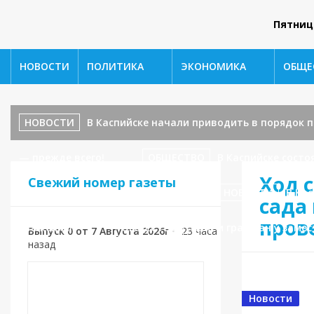
Пятниц
НОВОСТИ
ПОЛИТИКА
ЭКОНОМИКА
ОБЩЕ
НОВОСТИ
В Каспийске начали приводить в порядок
— прежде всего!
ОБЩЕСТВО
В Каспийске сост
Ход 
Свежий номер газеты
ул. Ленина, 17 — завершаются!
НОВОСТИ
В Кас
сада
пров
уважения!»
ОБЩЕСТВО
Приём граждан у замес
Выпуск 0 от 7 Августа 2026г
•
23 часа
назад
Новости