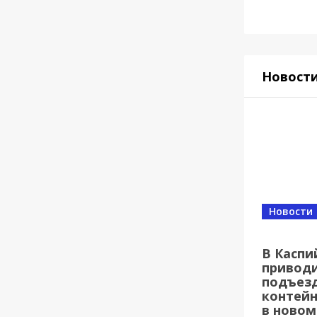
Новост
Новости
В Каспи
приводи
подъезд
контей
в новом