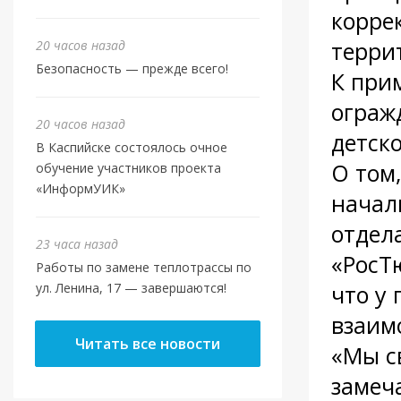
корре
терри
20 часов назад
Безопасность — прежде всего!
К при
ограж
20 часов назад
детск
В Каспийске состоялось очное
О том,
обучение участников проекта
«ИнформУИК»
начал
отдел
23 часа назад
«РосТ
Работы по замене теплотрассы по
что у
ул. Ленина, 17 — завершаются!
взаим
Читать все новости
«Мы с
замеч