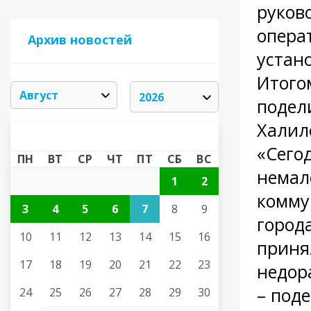
руков
опера
Архив новостей
устан
Итого
подел
Халил
АВГУСТ 2026
«
»
«Сего
ПН
ВТ
СР
ЧТ
ПТ
СБ
ВС
немал
1
2
комму
3
4
5
6
7
8
9
город
10
11
12
13
14
15
16
приня
17
18
19
20
21
22
23
недор
– под
24
25
26
27
28
29
30