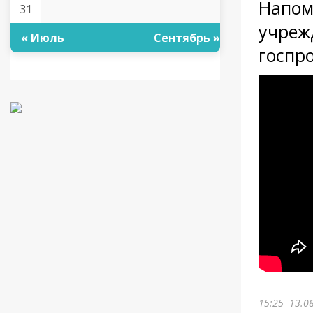
Напом
31
учреж
« Июль
Сентябрь »
госпр
15:25
13.0