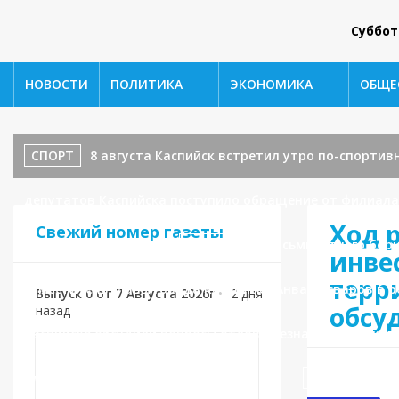
Суббот
НОВОСТИ
ПОЛИТИКА
ЭКОНОМИКА
ОБЩЕ
СПОРТ
8 августа Каспийск встретил утро по-спортив
депутатов Каспийска поступило обращение от филиала 
Ход 
Свежий номер газеты
водоотведения.
СПОРТ
От восьмилетнего бор
инве
терр
заместитель главы города Каспийска Анвар Асваров в 
Выпуск 0 от 7 Августа 2026г
•
2 дня
обсуд
назад
Каспийске обсудили вопросы отлова безнадзорных жив
площадкам в новом микрорайоне.
ЗДРАВООХРА