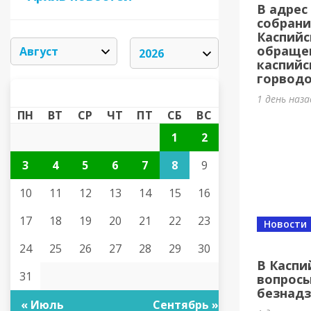
В адрес
собрани
Каспийс
обраще
каспийс
горводо
АВГУСТ 2026
«
»
1 день наз
ПН
ВТ
СР
ЧТ
ПТ
СБ
ВС
1
2
3
4
5
6
7
8
9
10
11
12
13
14
15
16
17
18
19
20
21
22
23
Новости
24
25
26
27
28
29
30
В Каспи
31
вопросы
безнадз
« Июль
Сентябрь »