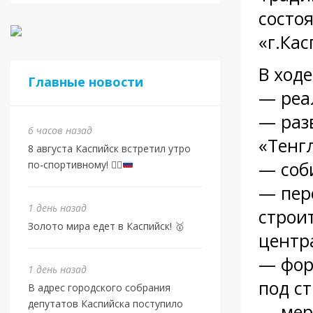
состо
«г.Кас
В ход
Главные новости
— реа
— раз
6 часов назад
«Тенг
8 августа Каспийск встретил утро
— соб
по-спортивному!
🏃‍♂️
— пер
1 день назад
строи
Золото мира едет в Каспийск! 🥇
центр
— фор
1 день назад
под с
В адрес городского собрания
депутатов Каспийска поступило
— мер