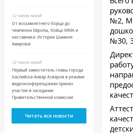
Всего 
руков
12 часов назад
№2, М
От восьмилетнего борца до
дошко
чемпиона Европы, бойца ММА и
наставника: История Шамиля
№30, 3
Амирова!
Дирек
12 часов назад
работ
Первый заместитель главы города
напра
Каспийска Анвар Асваров в режиме
предо
видеоконференцсвязи принял
участие в заседании
качес
Правительственной комиссии
Аттес
Читать все новости
качес
детск