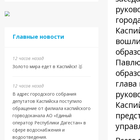
руков
город
Каспи
Главные новости
вошли
образ
12 часов назад
Павлю
Золото мира едет в Каспийск! 🥇
образ
глава
12 часов назад
руков
В адрес городского собрания
депутатов Каспийска поступило
Каспи
обращение от филиала каспийского
предс
горводоканала АО «Единый
оператор Республики Дагестан» в
управ
сфере водоснабжения и
водоотведения.