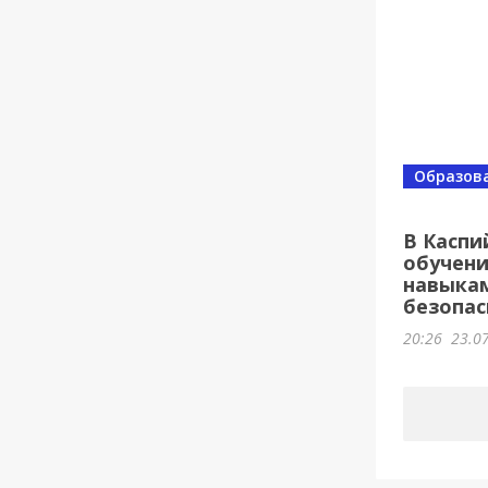
Образов
В Каспи
обучени
навыка
безопас
20:26
23.0