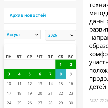
техни
метод
Архив новостей
даны 
разви
напра
образ
АВГУСТ 2026
«
»
комфо
ПН
ВТ
СР
ЧТ
ПТ
СБ
ВС
участ
1
2
полож
3
4
5
6
7
8
9
продо
10
11
12
13
14
15
16
детей 
17
18
19
20
21
22
23
12:37
30.0
24
25
26
27
28
29
30