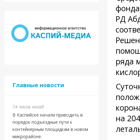
фонда
РД Аб
соотв
Решен
помощ
ряда 
кисло
Суточ
Главные новости
полож
корон
14 часов назад
В Каспийске начали приводить в
на 20
порядок подъездные пути к
летал
контейнерным площадкам в новом
микрорайоне.