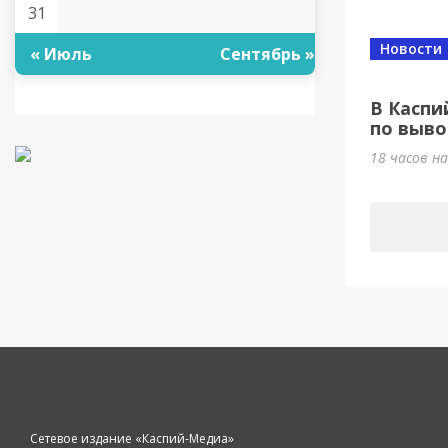
31
Новости
« Июль
Сентябрь »
В Каспи
по выво
18 часов н
Сетевое издание «Каспий-Медиа»