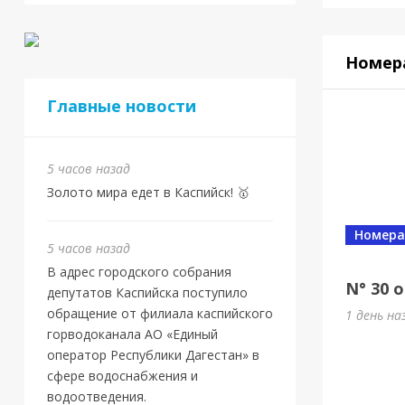
Номер
Главные новости
5 часов назад
Золото мира едет в Каспийск! 🥇
Номера
5 часов назад
В адрес городского собрания
N° 30 о
депутатов Каспийска поступило
обращение от филиала каспийского
1 день на
горводоканала АО «Единый
оператор Республики Дагестан» в
сфере водоснабжения и
водоотведения.