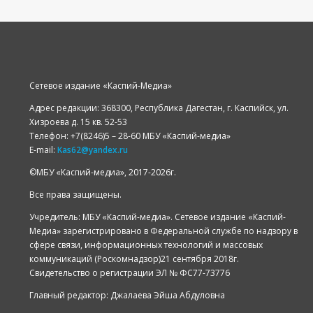
Сетевое издание «Каспий-Медиа»
Адрес редакции: 368300, Республика Дагестан, г. Каспийск, ул.
Хизроева д. 15 кв. 52-53
Телефон: +7(8246)5 – 28-60 МБУ «Каспий-медиа»
E-mail:
Kas62@yandex.ru
©️МБУ «Каспий-медиа», 2017-2026г.
Все права защищены.
Учредитель: МБУ «Каспий-медиа». Сетевое издание «Каспий-
Медиа» зарегистрировано в Федеральной службе по надзору в
сфере связи, информационных технологий и массовых
коммуникаций (Роскомнадзор)21 сентября 2018г.
Свидетельство о регистрации ЭЛ № ФС77-73776
Главный редактор: Джалаева Эйша Абдуловна