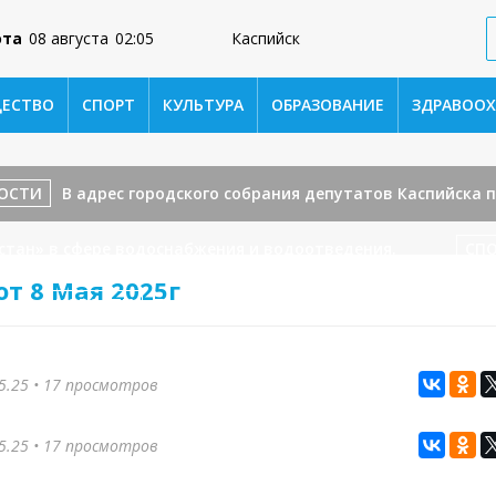
ота
08 августа
02:05
Каспийск
ЕСТВО
СПОРТ
КУЛЬТУРА
ОБРАЗОВАНИЕ
ЗДРАВООХ
ОСТИ
В адрес городского собрания депутатов Каспийска 
стан» в сфере водоснабжения и водоотведения.
СП
от 8 Мая 2025г
НОВОСТИ
Первый заместитель главы города Каспи
ссии
НОВОСТИ
В Каспийске обсудили вопросы отл
5.25
• 17 просмотров
пути к контейнерным площадкам в новом микрорайоне.
5.25
• 17 просмотров
чное обучение участников проекта «ИнформУИК»