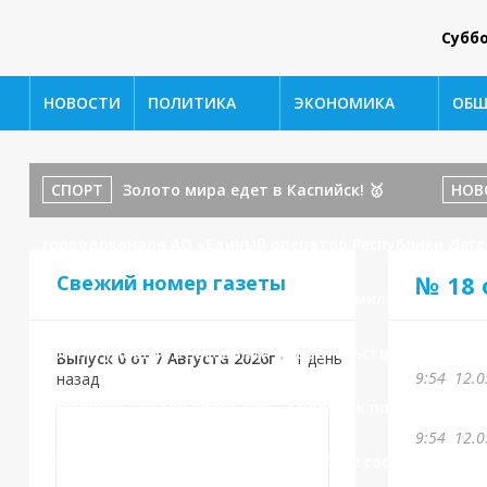
Субб
НОВОСТИ
ПОЛИТИКА
ЭКОНОМИКА
ОБЩ
СПОРТ
Золото мира едет в Каспийск! 🥇
НОВ
горводоканала АО «Единый оператор Республики Даге
№ 18 
Свежий номер газеты
бойца ММА и наставника: История Шамиля Амирова!
принял участие в заседании Правительственной коми
Выпуск 0 от 7 Августа 2026г
•
1 день
9:54
12.0
назад
Каспийске начали приводить в порядок подъездные 
9:54
12.0
всего!
ОБЩЕСТВО
В Каспийске состоялось о