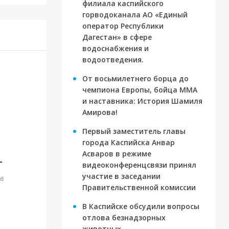
филиала каспийского
горводоканала АО «Единый
оператор Республики
Дагестан» в сфере
водоснабжения и
водоотведения.
От восьмилетнего борца до
чемпиона Европы, бойца ММА
и наставника: История Шамиля
Амирова!
Первый заместитель главы
города Каспийска Анвар
Асваров в режиме
г
видеоконференцсвязи принял
участие в заседании
ов
Правительственной комиссии
В Каспийске обсудили вопросы
отлова безнадзорных
животных.