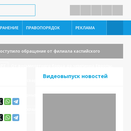
РАНЕНИЕ
ПРАВОПОРЯДОК
РЕКЛАМА
поступило обращение от филиала каспийского
ОРТ
От восьмилетнего борца до чемпиона Европы,
Видеовыпуск новостей
йска Анвар Асваров в режиме видеоконференцсвязи
ова безнадзорных животных.
НОВОСТИ
В
ЗДРАВООХРАНЕНИЕ
Безопасность — прежде