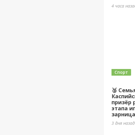
4 часа наз
Спорт
🥉 Семь
Каспийс
призёр 
этапа и
зарница
3 дня наза