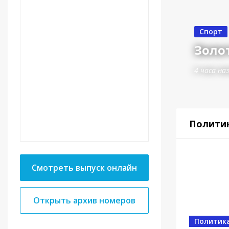
Спорт
Золот
4 часа на
Полити
Смотреть выпуск онлайн
Открыть архив номеров
Спорт
От в
Политик