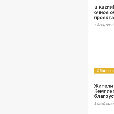
В Каспи
очное о
проект
1 день наз
Обществ
Жители
Кемпин
благоус
5 дней наз