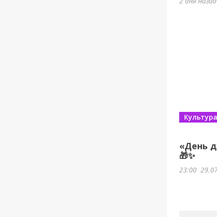
2 дня наза
Культур
«День д
🎁✨
23:00
29.0