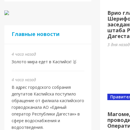
Евро
Врио гл
Шами
Шерифов
заседан
4 часа на
штаба 
Главные новости
Дагеста
3 дня наза
4 часа назад
Золото мира едет в Каспийск! 🥇
4 часа назад
В адрес городского собрания
депутатов Каспийска поступило
Правите
обращение от филиала каспийского
Новост
горводоканала АО «Единый
Маго
Магоме
оператор Республики Дагестан» в
проводи
ново
сфере водоснабжения и
Операт
водоотведения.