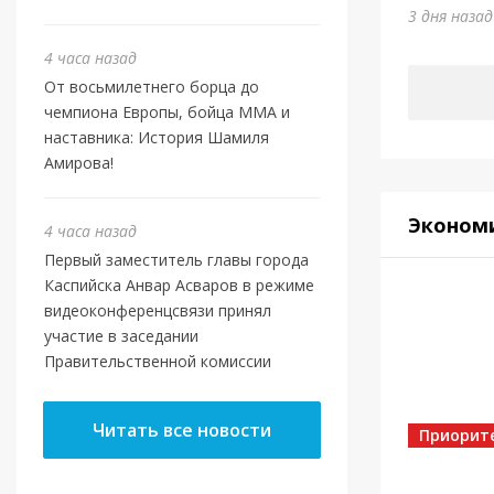
Отеч
3 дня наза
3 дня наз
4 часа назад
От восьмилетнего борца до
чемпиона Европы, бойца ММА и
наставника: История Шамиля
Амирова!
Эконом
4 часа назад
Первый заместитель главы города
Каспийска Анвар Асваров в режиме
видеоконференцсвязи принял
участие в заседании
Правительственной комиссии
Власть
Касп
Читать все новости
МБУ 
Приорит
4 дня наз