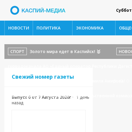
Суббот
НОВОСТИ
ПОЛИТИКА
ЭКОНОМИКА
ОБЩЕ
СПОРТ
Золото мира едет в Каспийск! 🥇
НОВО
горводоканала АО «Единый оператор Республики Дагест
Свежий номер газеты
бойца ММА и наставника: История Шамиля Амирова!
принял участие в заседании Правительственной комисс
Выпуск 0 от 7 Августа 2026г
•
1 день
назад