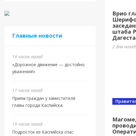
Касп
Врио гл
МБУ 
Шерифов
заседан
3 дня наз
штаба 
Главные новости
Дагеста
2 дня наза
14 часов назад
«Дорожное движение — достойно
уважения!»
17 часов назад
Приём граждан у заместителя
Правите
главы города Каспийска.
Спорт
Юбил
Магоме
19 часов назад
проводи
олим
Операт
Подросток из Каспийска спас