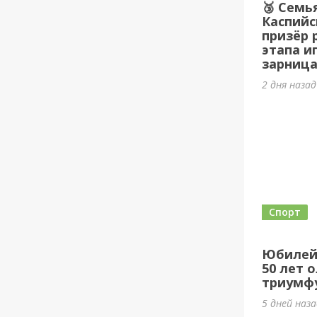
🥉 Семь
Каспийс
призёр 
этапа и
зарница
2 дня наза
Спорт
Юбилей
50 лет 
триумф
5 дней наз