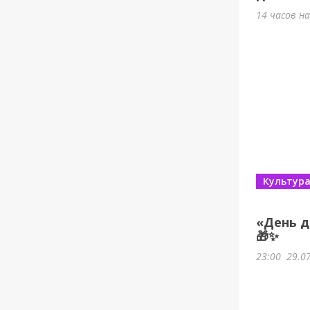
14 часов н
Культур
«День д
🎁✨
23:00
29.0