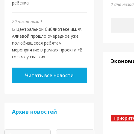
Юми
ребенка
2 дня наза
5 дней на
20 часов назад
В Центральной библиотеке им. Ф.
Алиевой прошло очередное уже
полюбившееся ребятам
мероприятие в рамках проекта «В
гостях у сказки».
Эконом
Читать все новости
Спорт
Архив новостей
Золот
Приорит
5 дней на