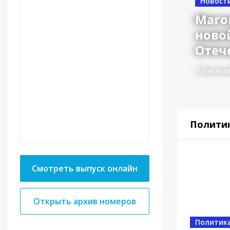
Новост
Маго
ново
Отеч
2 дня наз
Полити
Смотреть выпуск онлайн
Открыть архив номеров
Власть
Политик