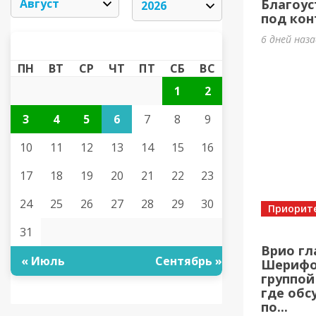
Благоус
под кон
6 дней наз
АВГУСТ 2026
«
»
ПН
ВТ
СР
ЧТ
ПТ
СБ
ВС
1
2
3
4
5
6
7
8
9
10
11
12
13
14
15
16
17
18
19
20
21
22
23
24
25
26
27
28
29
30
Приорит
31
Врио гл
« Июль
Сентябрь »
Шерифов
группой
где обс
по...