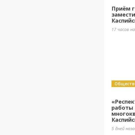
Приём г
замести
Каспийс
17 часов н
Обществ
«Респе
работы 
многок
Каспийс
5 дней наз