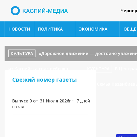
Червер
НОВОСТИ
ПОЛИТИКА
ЭКОНОМИКА
ОБЩЕ
КУЛЬТУРА
«Дорожное движение — достойно уважени
из Каспийска спас ребенка
КУЛЬТУРА
В Центра
Свежий номер газеты
«В гостях у сказки».
СПОРТ
🥉 Семья Казанбиев
Выпуск 9 от 31 Июля 2026г
•
7 дней
назад