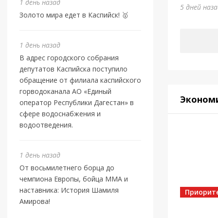
Шами
1 день назад
5 дней наз
Золото мира едет в Каспийск! 🥇
1 день на
1 день назад
В адрес городского собрания
депутатов Каспийска поступило
обращение от филиала каспийского
горводоканала АО «Единый
Эконом
оператор Республики Дагестан» в
сфере водоснабжения и
водоотведения.
Новост
1 день назад
Маго
От восьмилетнего борца до
ново
чемпиона Европы, бойца ММА и
наставника: История Шамиля
Отеч
Приорит
Амирова!
4 дня наз