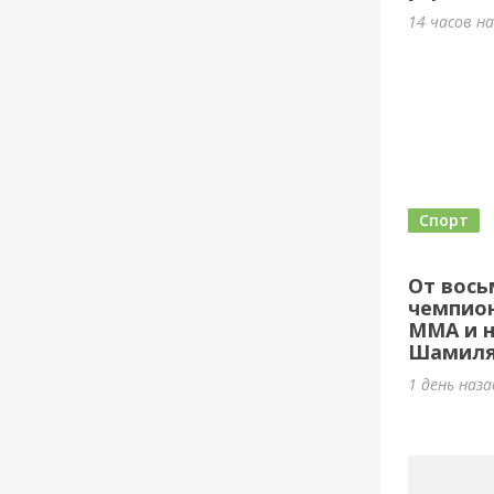
14 часов н
Спорт
От вось
чемпион
ММА и н
Шамиля
1 день наз