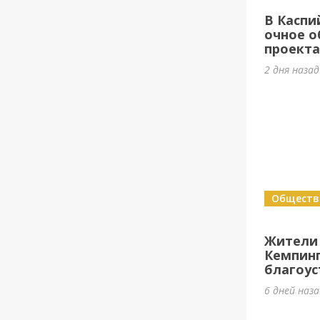
В Каспи
очное о
проект
2 дня назад
Обществ
Жители
Кемпин
благоус
6 дней наз