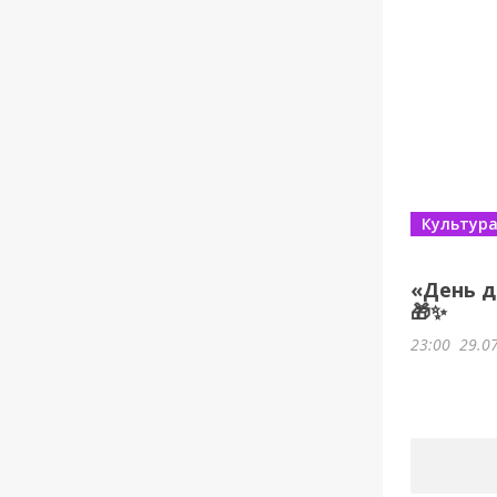
Культур
«День д
🎁✨
23:00
29.0