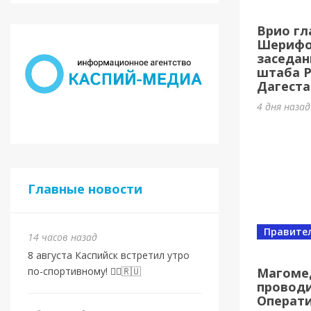
Спорт
Врио гл
Золот
Шерифов
заседан
1 день на
штаба 
Дагеста
4 дня наза
Главные новости
Правите
14 часов назад
Спорт
8 августа Каспийск встретил утро
От в
Магоме
по-спортивному! 🏃‍♂️🇷🇺
проводи
Евро
Операт