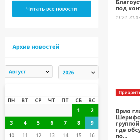
Благоус
под кон
Читать все новости
11:24
31.0
Архив новостей
АВГУСТ 2026
«
»
Приорит
ПН
ВТ
СР
ЧТ
ПТ
СБ
ВС
1
2
Врио гл
Шерифов
3
4
5
6
7
8
9
группой
где обс
10
11
12
13
14
15
16
по...