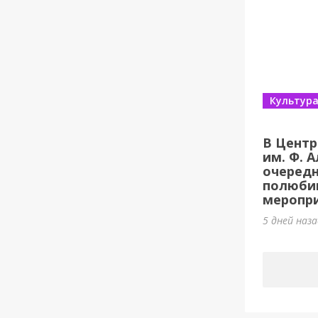
Культур
В Центр
им. Ф. 
очеред
полюби
меропри
5 дней наз