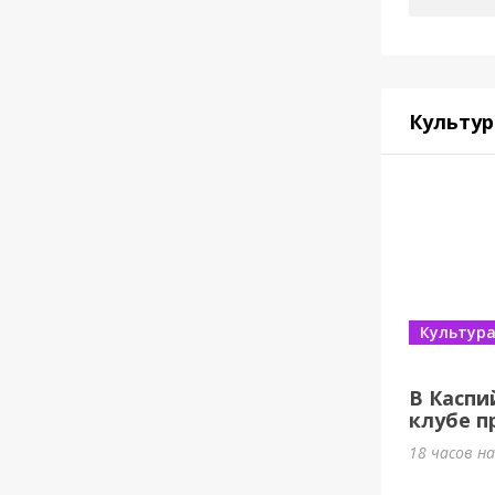
Культур
Культур
В Каспи
клубе п
18 часов н