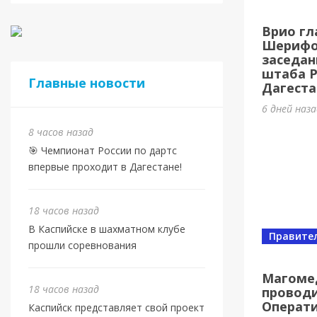
Врио гл
Шерифов
заседан
штаба 
Главные новости
Дагеста
6 дней наз
8 часов назад
🎯 Чемпионат России по дартс
впервые проходит в Дагестане!
18 часов назад
В Каспийске в шахматном клубе
Правите
прошли соревнования
Магоме
18 часов назад
проводи
Операт
Каспийск представляет свой проект