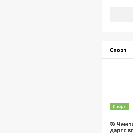
Спорт
Спорт
🎯 Чемп
дартс в