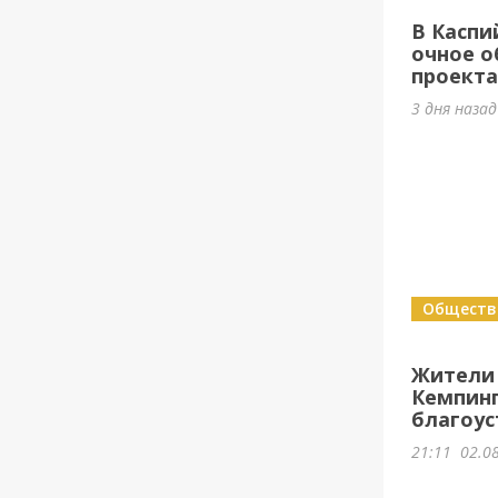
В Каспи
очное о
проект
3 дня наза
Обществ
Жители
Кемпин
благоус
21:11
02.0