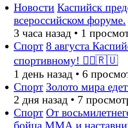
Новости
Каспийск пред
всероссийском форуме.
3 часа назад
•
1 просмо
Спорт
8 августа Каспий
спортивному! 🏃‍♂️🇷🇺
1 день назад
•
6 просмо
Спорт
Золото мира едет
2 дня назад
•
7 просмот
Спорт
От восьмилетнег
бойца ММА и наставни