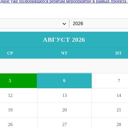
ное уже полюбившееся ребятам мероприятие в рамках проекта «
АВГУСТ 2026
СР
ЧТ
ПТ
6
5
7
12
13
14
19
20
21
26
27
28