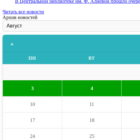
В Центральной библиотеке им. Ф. Алиевой прошло очеред
Читать все новости
Архив новостей
«
ПН
ВТ
3
4
10
11
17
18
24
25