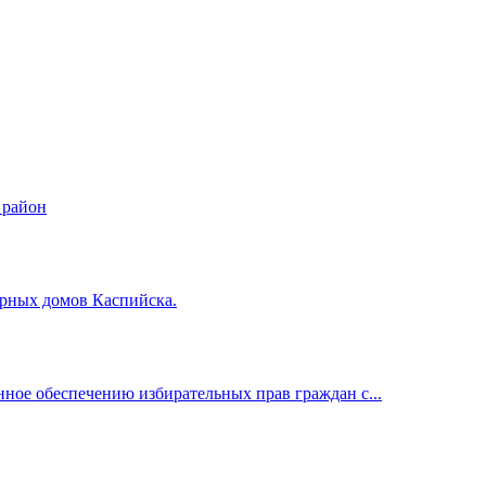
 район
ирных домов Каспийска.
нное обеспечению избирательных прав граждан с...