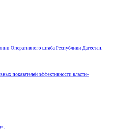
ании Оперативного штаба Республики Дагестан.
авных показателей эффективности власти»
д».