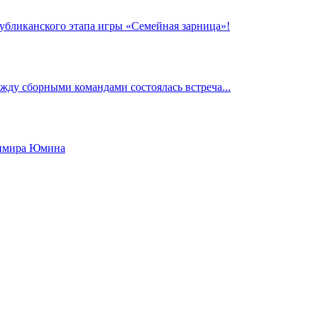
убликанского этапа игры «Семейная зарница»!
ежду сборными командами состоялась встреча...
димира Юмина