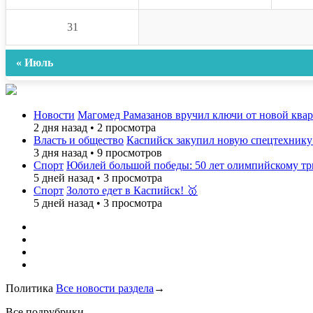
31
« Июль
Новости
Магомед Рамазанов вручил ключи от новой ква
2 дня назад
•
2 просмотра
Власть и общество
Каспийск закупил новую спецтехнику
3 дня назад
•
9 просмотров
Спорт
Юбилей большой победы: 50 лет олимпийскому 
5 дней назад
•
3 просмотра
Спорт
Золото едет в Каспийск! 🥇
5 дней назад
•
3 просмотра
Политика
Все новости раздела
→
Все подрубрики