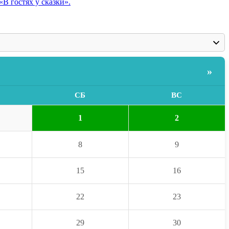
В гостях у сказки».
»
СБ
ВС
1
2
8
9
15
16
22
23
29
30