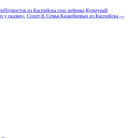
ти
Подросток из Каспийска спас ребенка
Культура
В
х у сказки».
Спорт
🥉 Семья Казанбиевых из Каспийска —