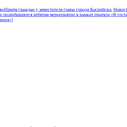
во
Приём граждан у заместителя главы города Каспийска.
Новос
 полюбившееся ребятам мероприятие в рамках проекта «В гостя
рница»!