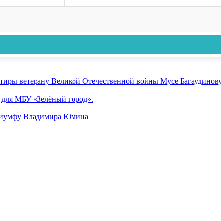
ртиры ветерану Великой Отечественной войны Мусе Багаудинов
 для МБУ «Зелёный город».
триумфу Владимира Юмина