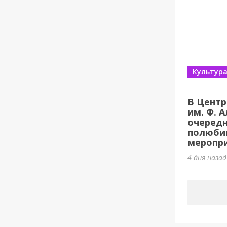
Культур
В Центр
им. Ф. 
очеред
полюби
меропри
4 дня наза