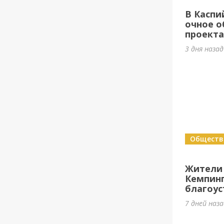
В Каспи
очное о
проект
3 дня наза
Обществ
Жители
Кемпин
благоус
7 дней наз