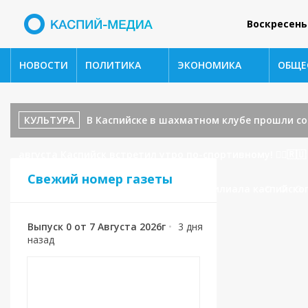
Воскресень
НОВОСТИ
ПОЛИТИКА
ЭКОНОМИКА
ОБЩЕ
КУЛЬТУРА
В Каспийске в шахматном клубе прошли с
августа Каспийск встретил утро по-спортивному! 🏃‍♂️🇷🇺
Свежий номер газеты
Каспийска поступило обращение от филиала каспийског
Выпуск 0 от 7 Августа 2026г
•
3 дня
назад