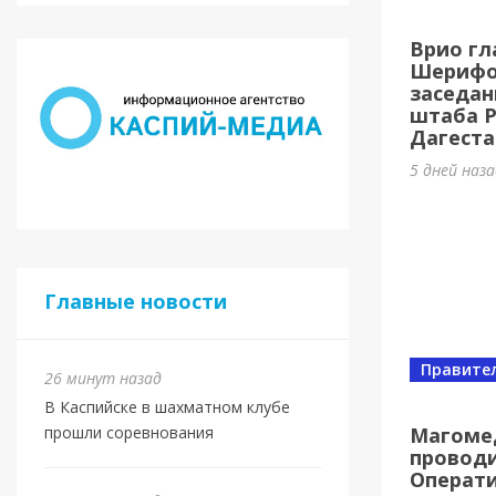
8 авг
Врио гл
спорт
Шерифов
заседан
22 часа н
штаба 
Дагеста
5 дней наз
Главные новости
Правите
26 минут назад
В Каспийске в шахматном клубе
Магоме
прошли соревнования
проводи
Спорт
Операт