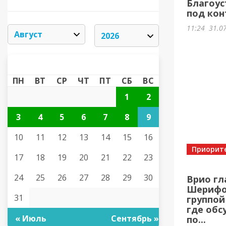
Благоус
под кон
11:24
31.0
АВГУСТ 2026
«
»
ПН
ВТ
СР
ЧТ
ПТ
СБ
ВС
1
2
3
4
5
6
7
8
9
10
11
12
13
14
15
16
Приорит
17
18
19
20
21
22
23
24
25
26
27
28
29
30
Врио гл
Шерифов
31
группой
где обс
« Июль
Сентябрь »
по...