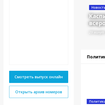
Новост
Касп
всер
29 минут
Полити
Смотреть выпуск онлайн
Открыть архив номеров
Спорт
Политик