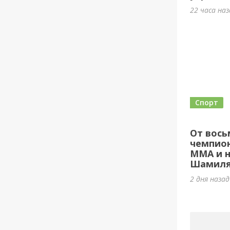
22 часа на
Спорт
От вось
чемпион
ММА и н
Шамиля
2 дня наза