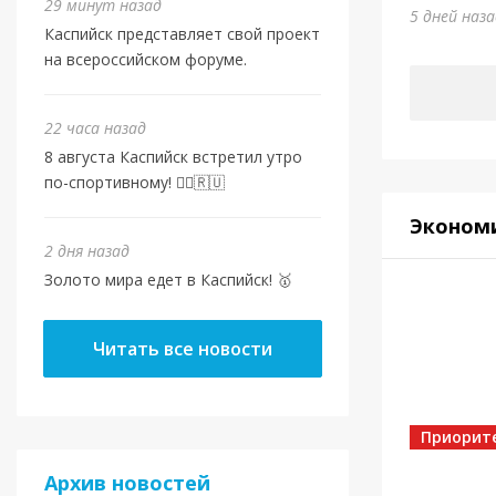
Золот
29 минут назад
5 дней наз
Каспийск представляет свой проект
2 дня наз
на всероссийском форуме.
22 часа назад
8 августа Каспийск встретил утро
по-спортивному! 🏃‍♂️🇷🇺
Эконом
2 дня назад
Золото мира едет в Каспийск! 🥇
Спорт
Читать все новости
От в
Евро
Шами
Приорит
Архив новостей
2 дня наз