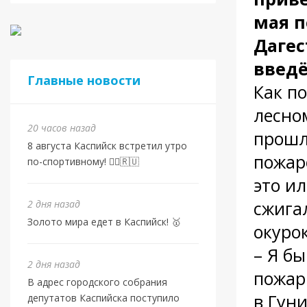
мая п
Дагес
введ
Главные новости
Как п
лесно
20 часов назад
прошл
8 августа Каспийск встретил утро
пожаро
по-спортивному! 🏃‍♂️🇷🇺
это и
сжигал
2 дня назад
Золото мира едет в Каспийск! 🥇
окурок
– Я б
2 дня назад
пожар
В адрес городского собрания
в Гун
депутатов Каспийска поступило