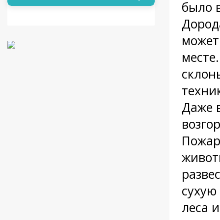
было в
Дород
может
месте.
склон
техни
Даже 
возго
Пожар
живот
разве
сухую
леса и