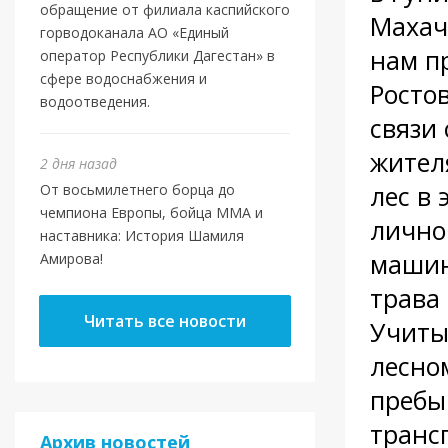
обращение от филиала каспийского
Махач
горводоканала АО «Единый
нам п
оператор Республики Дагестан» в
сфере водоснабжения и
Ростов
водоотведения.
связи 
жител
2 дня назад
лес в
От восьмилетнего борца до
чемпиона Европы, бойца ММА и
лично
наставника: История Шамиля
машин
Амирова!
трава 
Читать все новости
Учиты
лесно
пребы
транс
Архив новостей