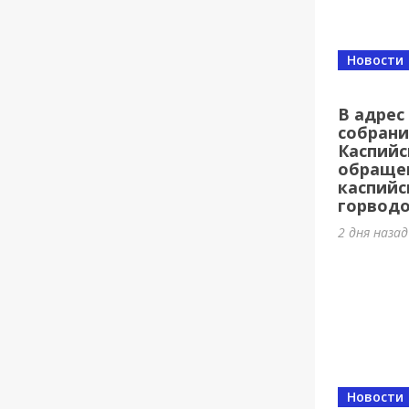
Новости
В адрес
собрани
Каспийс
обраще
каспийс
горводо
2 дня наза
Новости