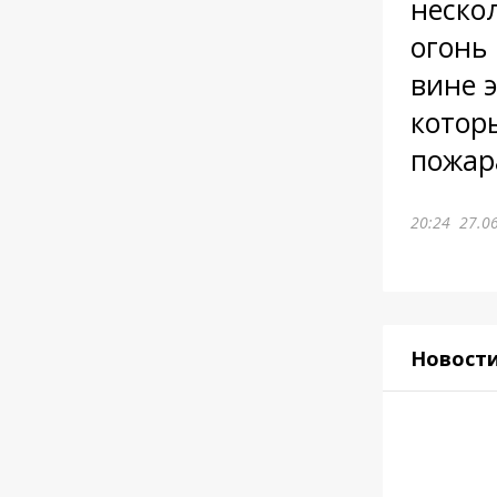
нескол
огонь 
вине 
котор
пожар
20:24
27.0
Новост