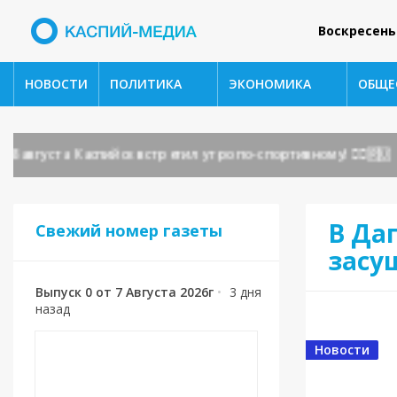
Воскресень
НОВОСТИ
ПОЛИТИКА
ЭКОНОМИКА
ОБЩЕ
густа Каспийск встретил утро по-спортивному! 🏃‍♂️🇷🇺
В Да
Свежий номер газеты
засу
Выпуск 0 от 7 Августа 2026г
•
3 дня
назад
Новости