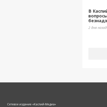
В Каспи
вопросы
безнадз
2 дня наза
Сетевое издание «Каспий-Медиа»