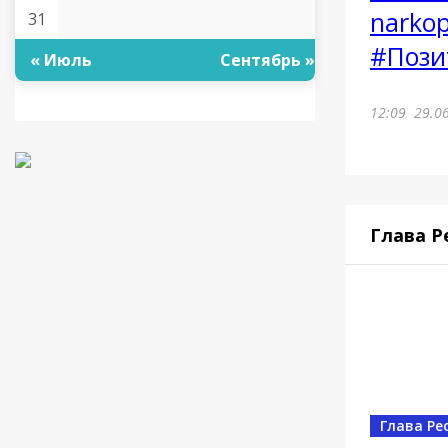
narkop
31
#Пози
« Июль
Сентябрь »
12:09
29.0
Глава Р
Глава Ре