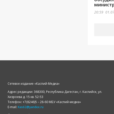
министр
20:59
01.0
Сетевое издание «Каспий-Медиа»
Адрес редакции: 368300, Республика Дагестан, г. Каспийск, ул.
Хизроева д. 15 кв. 52-53
Телефон: +7(8246)5 – 28-60 МБУ «Каспий-медиа»
E-mail:
Kas62@yandex.ru