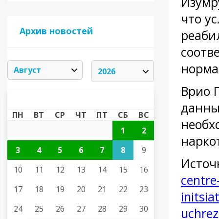
Изумр
что у
Архив новостей
реаби
соотв
норма
Врио 
АВГУСТ 2026
«
»
данны
ПН
ВТ
СР
ЧТ
ПТ
СБ
ВС
необх
1
2
нарко
3
4
5
6
7
8
9
Источ
10
11
12
13
14
15
16
centre
17
18
19
20
21
22
23
initsi
24
25
26
27
28
29
30
uchrez