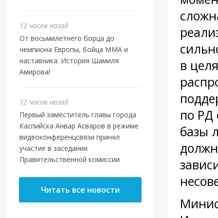
сложн
12 часов назад
реали
От восьмилетнего борца до
сильн
чемпиона Европы, бойца ММА и
наставника: История Шамиля
в цел
Амирова!
распр
подде
12 часов назад
по РД
Первый заместитель главы города
Каспийска Анвар Асваров в режиме
базы 
видеоконференцсвязи принял
должн
участие в заседании
Правительственной комиссии
зависи
несов
Читать все новости
Минис