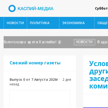
Суббот
НОВОСТИ
ПОЛИТИКА
ЭКОНОМИКА
ОБЩЕ
ото мира едет в Каспийск! 🥇
НОВОСТИ
В адрес го
Усло
Свежий номер газеты
друг
засе
Выпуск 0 от 7 Августа 2026г
•
2 дня
коми
назад