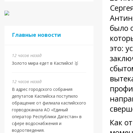
Серге
Антин
было 
Главные новости
котор
это: 
12 часов назад
заклю
Золото мира едет в Каспийск! 🥇
сбыто
вытек
12 часов назад
профи
В адрес городского собрания
депутатов Каспийска поступило
напра
обращение от филиала каспийского
сверш
горводоканала АО «Единый
оператор Республики Дагестан» в
Как о
сфере водоснабжения и
водоотведения.
момен