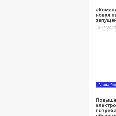
«Команд
новая к
запущен
12:11
20.0
Глава Ре
Повыше
электр
потреби
обсудил