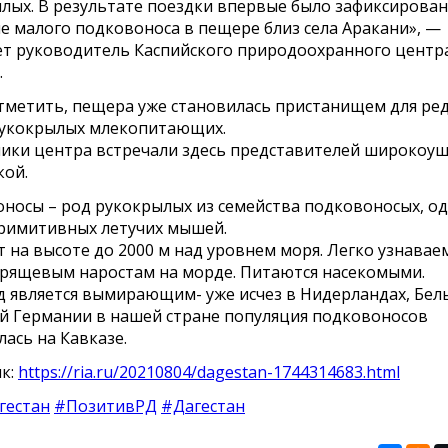
лых. В результате поездки впервые было зафиксирова
е малого подковоноса в пещере близ села Аракани», —
т руководитель Каспийского природоохранного центра
.
тметить, пещера уже становилась пристанищем для ре
укокрылых млекопитающих.
ики центра встречали здесь представителей широкоу
кой.
носы – род рукокрылых из семейства подковоносых, од
римитивных летучих мышей.
 на высоте до 2000 м над уровнем моря. Легко узнавае
рящевым наростам на морде. Питаются насекомыми.
д является вымирающим- уже исчез в Нидерландах, Бел
й Германии в нашей стране популяция подковоносов
лась на Кавказе.
к:
https://ria.ru/20210804/dagestan-1744314683.html
гестан
#ПозитивРД
#Дагестан