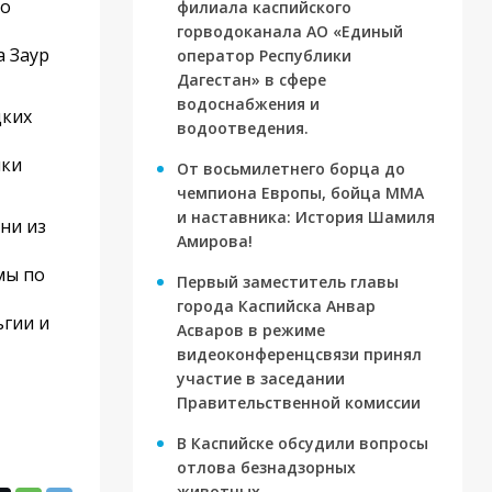
но
филиала каспийского
горводоканала АО «Единый
 Заур
оператор Республики
Дагестан» в сфере
водоснабжения и
дких
водоотведения.
шки
От восьмилетнего борца до
чемпиона Европы, бойца ММА
и наставника: История Шамиля
ни из
Амирова!
мы по
Первый заместитель главы
города Каспийска Анвар
ьгии и
Асваров в режиме
видеоконференцсвязи принял
участие в заседании
Правительственной комиссии
В Каспийске обсудили вопросы
отлова безнадзорных
животных.