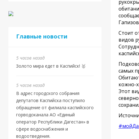
рукокры
обитани
сообщае
Гапизов
Стоит о
Главные новости
видов р
Сотрудн
каспийс
5 часов назад
Подково
Золото мира едет в Каспийск! 🥇
самых п
Обитают
кожно-х
5 часов назад
Этот ви
В адрес городского собрания
северно
депутатов Каспийска поступило
сохрани
обращение от филиала каспийского
горводоканала АО «Единый
Источни
оператор Республики Дагестан» в
#мойДа
сфере водоснабжения и
водоотведения.