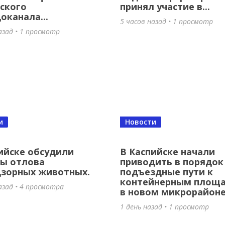
ского
принял участие в...
оканала...
5 часов назад • 1 просмотр
азад • 1 просмотр
и
Новости
ийске обсудили
В Каспийске начали
сы отлова
приводить в порядок
дзорных животных.
подъездные пути к
контейнерным площ
азад • 4 просмотра
в новом микрорайоне
1 день назад • 1 просмотр