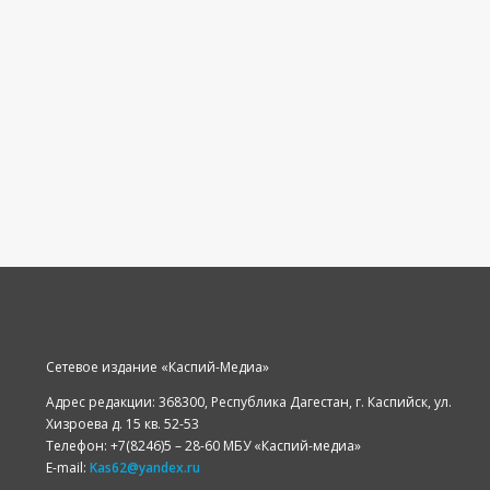
Сетевое издание «Каспий-Медиа»
Адрес редакции: 368300, Республика Дагестан, г. Каспийск, ул.
Хизроева д. 15 кв. 52-53
Телефон: +7(8246)5 – 28-60 МБУ «Каспий-медиа»
E-mail:
Kas62@yandex.ru