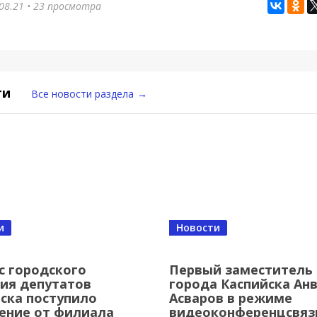
08.21
• 23 просмотра
ти
Все новости раздела
→
и
Новости
с городского
Первый заместитель
ия депутатов
города Каспийска Ан
ска поступило
Асваров в режиме
ение от филиала
видеоконференцсвяз