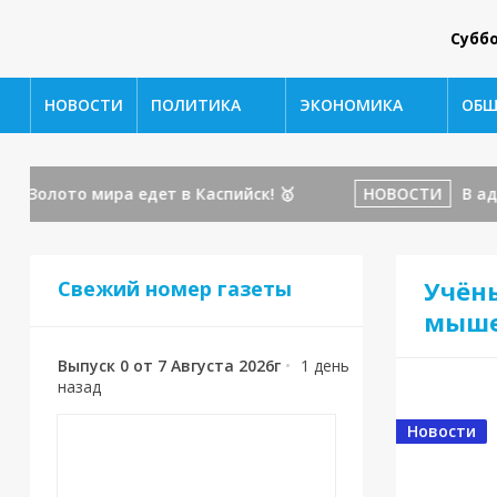
Субб
НОВОСТИ
ПОЛИТИКА
ЭКОНОМИКА
ОБЩ
олото мира едет в Каспийск! 🥇
НОВОСТИ
В адрес
Учён
Свежий номер газеты
мыше
Выпуск 0 от 7 Августа 2026г
•
1 день
назад
Новости