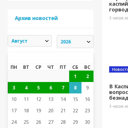
каспий
горвод
Архив новостей
5 часов н
АВГУСТ 2026
«
»
ПН
ВТ
СР
ЧТ
ПТ
СБ
ВС
Новост
1
2
В Касп
3
4
5
6
7
8
9
вопро
безна
10
11
12
13
14
15
16
5 часов н
17
18
19
20
21
22
23
24
25
26
27
28
29
30