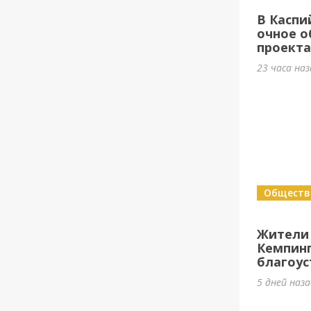
В Каспи
очное о
проект
23 часа на
Обществ
Жители
Кемпин
благоус
5 дней наз