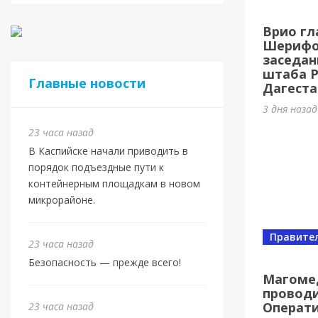
Касп
Врио гл
МБУ 
Шерифов
заседан
4 дня наз
штаба 
Главные новости
Дагеста
3 дня наза
23 часа назад
В Каспийске начали приводить в
порядок подъездные пути к
контейнерным площадкам в новом
микрорайоне.
Правите
23 часа назад
Спорт
Безопасность — прежде всего!
Юбил
Магоме
проводи
олим
Операт
23 часа назад