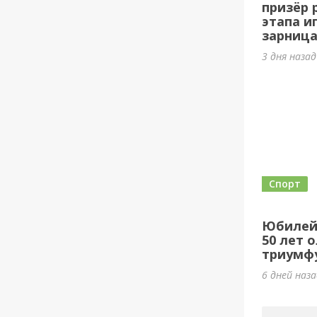
призёр 
этапа и
зарница
3 дня наза
Спорт
Юбилей
50 лет 
триумф
6 дней наз