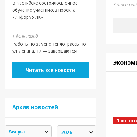
Юми
В Каспийске состоялось очное
3 дня наза
обучение участников проекта
6 дней на
«ИнформУИК»
1 день назад
Работы по замене теплотрассы по
ул. Ленина, 17 — завершаются!
Эконом
Читать все новости
Архив новостей
Спорт
Золот
Приорит
6 дней на