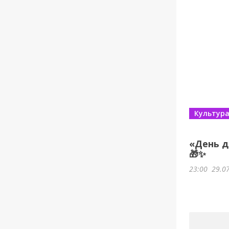
Культур
«День д
🎁✨
23:00
29.0