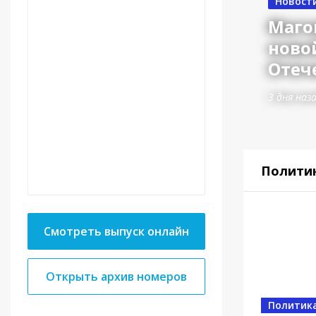
Новост
Маго
ново
Отеч
3 дня наз
Полити
Смотреть выпуск онлайн
Открыть архив номеров
Власть
Политик