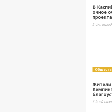
В Каспи
очное о
проект
2 дня назад
Обществ
Жители
Кемпин
благоус
6 дней наз