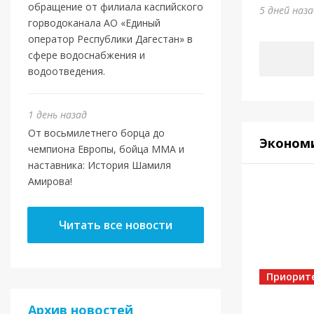
Шами
обращение от филиала каспийского
5 дней наз
горводоканала АО «Единый
1 день на
оператор Республики Дагестан» в
сфере водоснабжения и
водоотведения.
1 день назад
От восьмилетнего борца до
Эконом
чемпиона Европы, бойца ММА и
наставника: История Шамиля
Амирова!
Новост
Читать все новости
Маго
ново
Отеч
Приорит
Архив новостей
4 дня наз