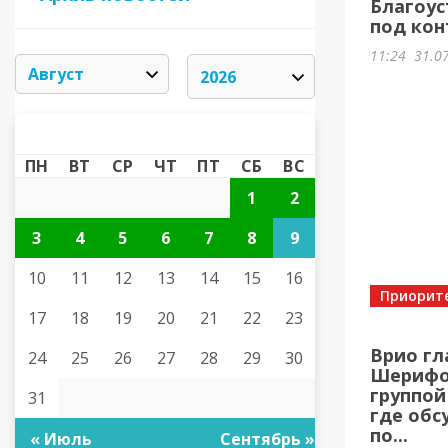
Благоус
под кон
11:24
31.0
АВГУСТ 2026
«
»
ПН
ВТ
СР
ЧТ
ПТ
СБ
ВС
1
2
3
4
5
6
7
8
9
10
11
12
13
14
15
16
Приорит
17
18
19
20
21
22
23
Врио гл
24
25
26
27
28
29
30
Шерифов
группой
31
где обс
по...
« Июль
Сентябрь »