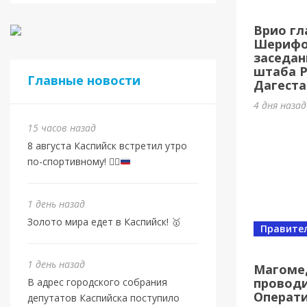
Спорт
Врио гл
Золот
Шерифов
заседан
1 день на
штаба 
Главные новости
Дагеста
4 дня наза
15 часов назад
8 августа Каспийск встретил утро
по-спортивному!
🏃‍♂️
1 день назад
Золото мира едет в Каспийск! 🥇
Правите
Спорт
От в
1 день назад
Магоме
проводи
В адрес городского собрания
Евро
Операт
депутатов Каспийска поступило