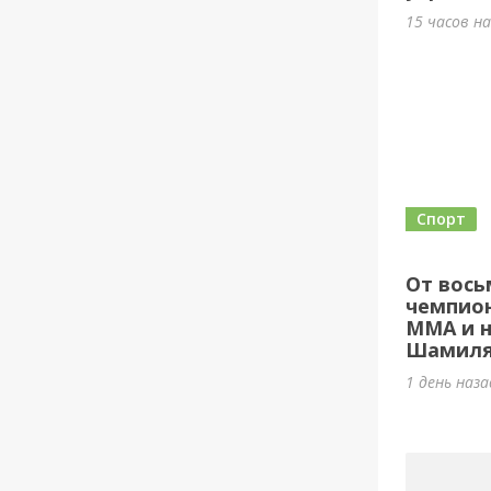
15 часов н
Спорт
От вось
чемпион
ММА и н
Шамиля
1 день наз