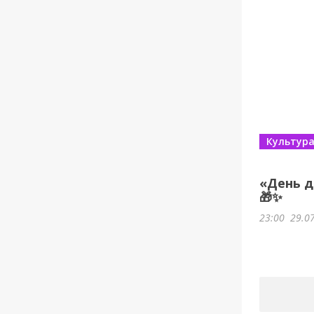
Культур
«День д
🎁✨
23:00
29.0