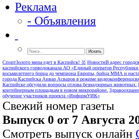
Реклама
- Объявления
Спорт
Золото мира едет в Каспийск! 🥇
Новости
В адрес городс
каспийского горводоканала АО «Единый оператор Республики 
восьмилетнего борца до чемпиона Европы, бойца ММА и наст
города Каспийска Анвар Асваров в режиме видеоконференцсвя
Каспийске обсудили вопросы отлова безнадзорных животных.
контейнерным площадкам в новом микрорайоне.
Здравоохране
обучение участников проекта «ИнформУИК»
Свежий номер газеты
Выпуск 0 от 7 Августа 2
Смотреть выпуск онлайн