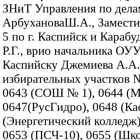
ЗНиТ Управления по дела
АрбухановаШ.А., Замест
5 по г. Каспийск и Караб
Р.Г., врио начальника О
Каспийску Джемиева А.А.
избирательных участков
0643 (СОШ № 1), 0644 (М
0647(РусГидро), 0648 (Ка
(Энергетический колледж
0653 (ПСЧ-10), 0655 (Шко