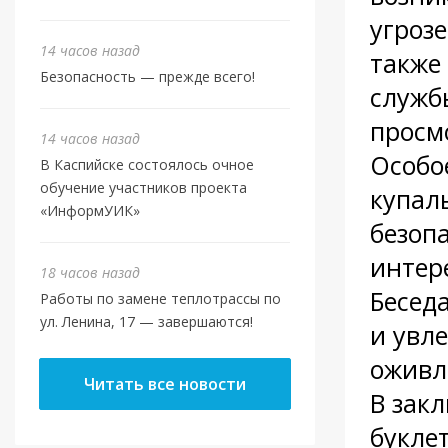
угроз
14 часов назад
также
Безопасность — прежде всего!
служб
просм
14 часов назад
Особо
В Каспийске состоялось очное
обучение участников проекта
купал
«ИнформУИК»
безопа
интер
18 часов назад
Бесед
Работы по замене теплотрассы по
ул. Ленина, 17 — завершаются!
и увл
оживл
Читать все новости
В зак
букле