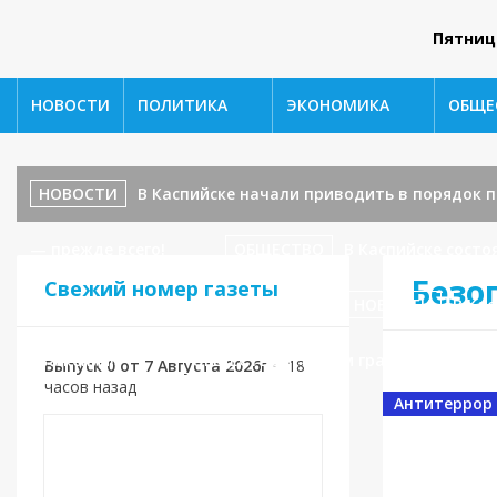
Пятниц
НОВОСТИ
ПОЛИТИКА
ЭКОНОМИКА
ОБЩЕ
НОВОСТИ
В Каспийске начали приводить в порядок
— прежде всего!
ОБЩЕСТВО
В Каспийске сост
Безо
Свежий номер газеты
ул. Ленина, 17 — завершаются!
НОВОСТИ
В Кас
уважения!»
ОБЩЕСТВО
Приём граждан у замес
Выпуск 0 от 7 Августа 2026г
•
18
часов назад
Антитеррор