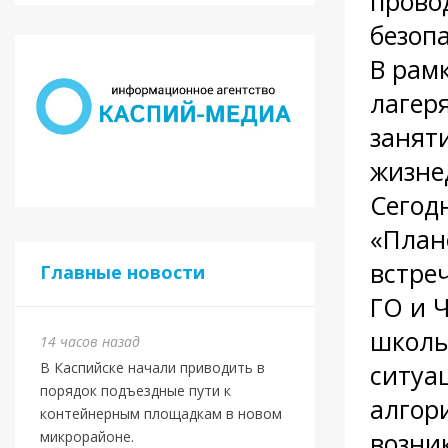
прово
безоп
В рам
лагер
занят
жизне
Сегод
«План
встре
Главные новости
ГО и Ч
школь
14 часов назад
ситуа
В Каспийске начали приводить в
порядок подъездные пути к
алгор
контейнерным площадкам в новом
возни
микрорайоне.