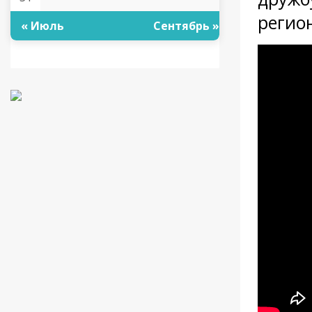
регио
« Июль
Сентябрь »