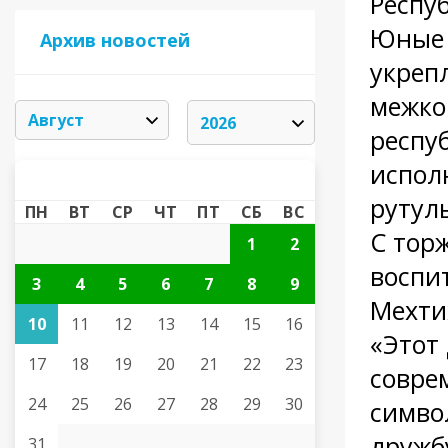
Респу
Юные 
Архив новостей
укреп
межко
респу
испол
АВГУСТ 2026
«
»
рутул
ПН
ВТ
СР
ЧТ
ПТ
СБ
ВС
С тор
1
2
воспи
3
4
5
6
7
8
9
Мехти
10
11
12
13
14
15
16
«Этот
17
18
19
20
21
22
23
совре
24
25
26
27
28
29
30
симво
дружб
31