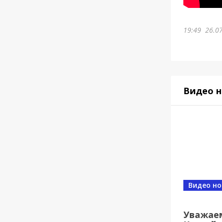
19:49
26.0
Видео н
Видео но
Уважае