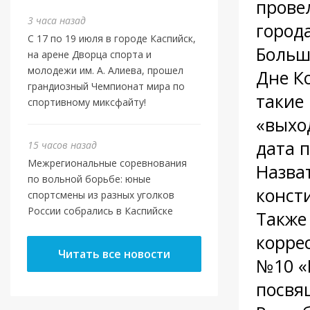
прове
3 часа назад
города
С 17 по 19 июля в городе Каспийск,
Больш
на арене Дворца спорта и
молодежи им. А. Алиева, прошел
Дне К
грандиозный Чемпионат мира по
такие
спортивному миксфайту!
«выхо
дата 
15 часов назад
Межрегиональные соревнования
Назва
по вольной борьбе: юные
конст
спортсмены из разных уголков
России собрались в Каспийске
Также
корре
Читать все новости
№10 «
посвя