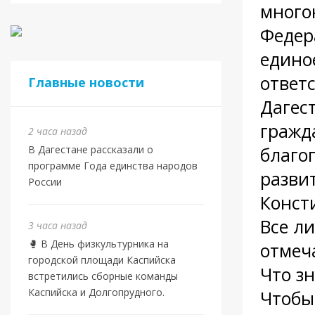
много
Федер
единое
ответ
Главные новости
Дагес
гражд
2 часа назад
В Дагестане рассказали о
благо
программе Года единства народов
разви
России
Конст
Все л
3 часа назад
🥊 В День физкультурника на
отмеч
городской площади Каспийска
Что з
встретились сборные команды
Каспийска и Долгопрудного.
Чтобы