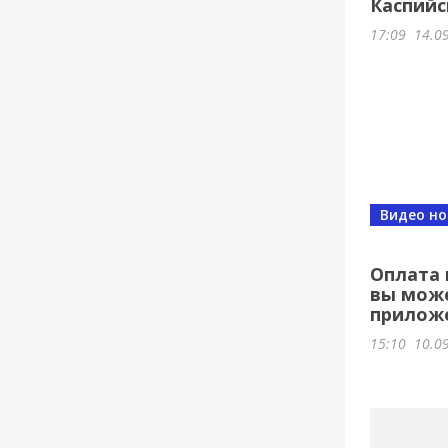
Каспийс
17:09
14.0
Видео но
Оплата 
вы може
прилож
15:10
10.0