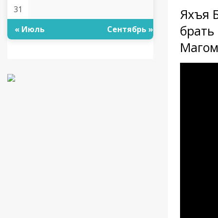
31
Яхъя 
брать 
« Июль
Сентябрь »
Магом