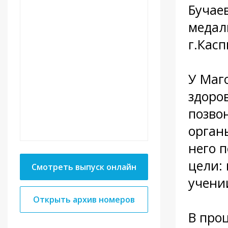
Бучае
медал
г.Кас
У Маг
здоров
позво
орган
него 
цели:
Смотреть выпуск онлайн
учени
Открыть архив номеров
В про