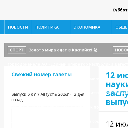
Суббот
НОВОСТИ
ПОЛИТИКА
ЭКОНОМИКА
ОБЩЕ
СПОРТ
Золото мира едет в Каспийск! 🥇
НОВО
горводоканала АО «Единый оператор Республики Дагест
12 и
Свежий номер газеты
бойца ММА и наставника: История Шамиля Амирова!
наук
засл
принял участие в заседании Правительственной комисс
Выпуск 0 от 7 Августа 2026г
•
2 дня
выпу
назад
Каспийске начали приводить в порядок подъездные пу
всего!
ОБЩЕСТВО
В Каспийске состоялось очн
12 ию