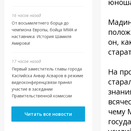
юноша
16 часов назад
Мадин
От восьмилетнего борца до
чемпиона Европы, бойца ММА и
полож
наставника: История Шамиля
он, к
Амирова!
стара
17 часов назад
Первый заместитель главы города
На пр
Каспийска Анвар Асваров в режиме
стара
видеоконференцсвязи принял
участие в заседании
знани
Правительственной комиссии
всяче
чему 
Читать все новости
госуд