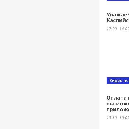
Уважае
Каспийс
17:09
14.0
Видео но
Оплата 
вы може
прилож
15:10
10.0