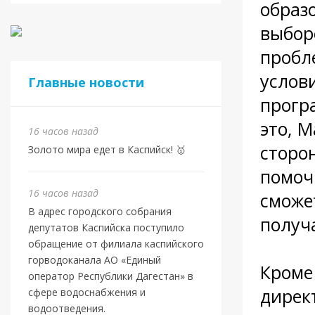
образ
выбор
пробле
услов
Главные новости
прогр
это, М
16 часов назад
сторо
Золото мира едет в Каспийск! 🥇
помоч
16 часов назад
сможе
В адрес городского собрания
получ
депутатов Каспийска поступило
обращение от филиала каспийского
горводоканала АО «Единый
Кроме
оператор Республики Дагестан» в
дирек
сфере водоснабжения и
водоотведения.