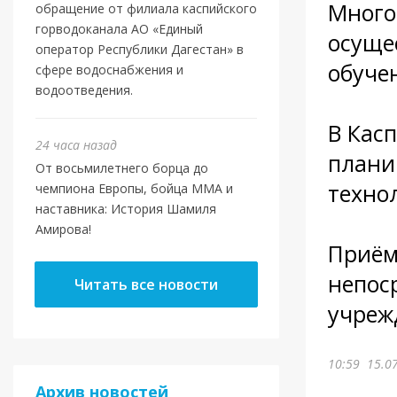
Много
обращение от филиала каспийского
горводоканала АО «Единый
осуще
оператор Республики Дагестан» в
обуче
сфере водоснабжения и
водоотведения.
⠀
В Кас
24 часа назад
плани
От восьмилетнего борца до
техно
чемпиона Европы, бойца ММА и
наставника: История Шамиля
⠀
Амирова!
Приём
непос
Читать все новости
учреж
10:59
15.0
Архив новостей