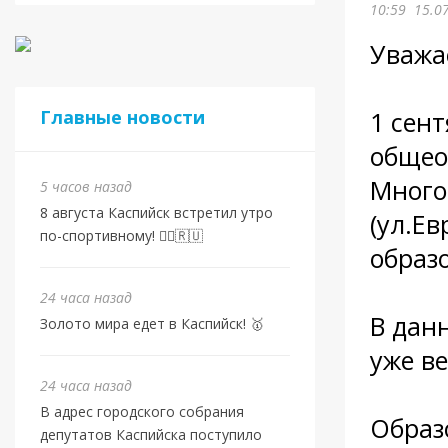
10:59
15.0
Уважа
⠀
Главные новости
1 сен
общео
Много
5 часов назад
8 августа Каспийск встретил утро
(ул.Ев
по-спортивному! 🏃‍♂️🇷🇺
образо
⠀
24 часа назад
В дан
Золото мира едет в Каспийск! 🥇
уже в
24 часа назад
⠀
В адрес городского собрания
Образ
депутатов Каспийска поступило