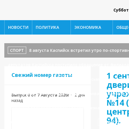
Суббот
НОВОСТИ
ПОЛИТИКА
ЭКОНОМИКА
ОБЩЕ
СПОРТ
8 августа Каспийск встретил утро по-спортивном
депутатов Каспийска поступило обращение от филиала 
1 се
Свежий номер газеты
водоотведения.
СПОРТ
От восьмилетнего бор
двер
учре
заместитель главы города Каспийска Анвар Асваров в 
Выпуск 0 от 7 Августа 2026г
•
2 дня
№14 
назад
Каспийске обсудили вопросы отлова безнадзорных жив
цент
94).
площадкам в новом микрорайоне.
ЗДРАВООХРА