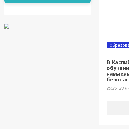
Образов
В Каспи
обучени
навыка
безопас
20:26
23.0