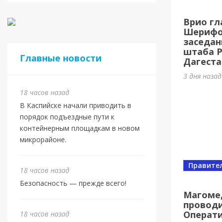
Касп
Врио гл
МБУ 
Шерифов
заседан
4 дня наз
штаба 
Главные новости
Дагеста
3 дня наза
18 часов назад
В Каспийске начали приводить в
порядок подъездные пути к
контейнерным площадкам в новом
микрорайоне.
Правите
18 часов назад
Спорт
Безопасность — прежде всего!
Юбил
Магоме
проводи
олим
Операт
18 часов назад