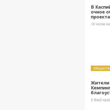
В Каспи
очное о
проект
18 часов н
Обществ
Жители
Кемпин
благоус
5 дней наз