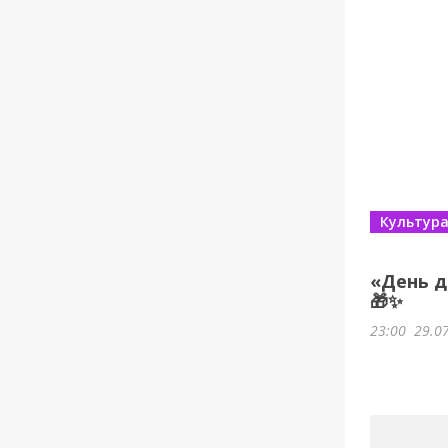
Культур
«День д
🎁✨
23:00
29.0