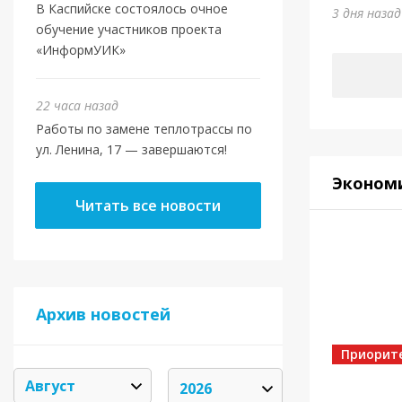
Юми
В Каспийске состоялось очное
3 дня наза
обучение участников проекта
6 дней на
«ИнформУИК»
22 часа назад
Работы по замене теплотрассы по
ул. Ленина, 17 — завершаются!
Эконом
Читать все новости
Архив новостей
Спорт
Золот
Приорит
6 дней на