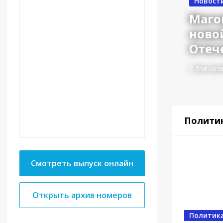
Новост
Маго
ново
Отеч
3 дня наз
Полити
Смотреть выпуск онлайн
Открыть архив номеров
Власть
Политик