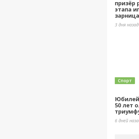
призёр 
этапа и
зарница
3 дня наза
Спорт
Юбилей
50 лет 
триумф
6 дней наз