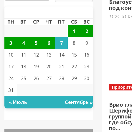
Благоус
под кон
АВГУСТ 2026
«
»
11:24
31.0
ПН
ВТ
СР
ЧТ
ПТ
СБ
ВС
1
2
3
4
5
6
7
8
9
10
11
12
13
14
15
16
17
18
19
20
21
22
23
24
25
26
27
28
29
30
Приорит
31
« Июль
Сентябрь »
Врио гл
Шерифов
группой
где обс
по...