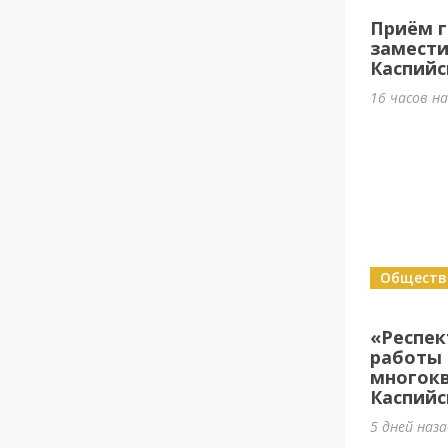
Приём г
замести
Каспийс
16 часов н
Обществ
«Респе
работы 
многок
Каспийс
5 дней наз