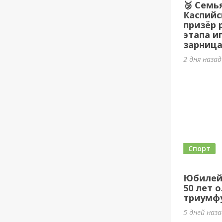
🥉 Семь
Каспийс
призёр 
этапа и
зарница
2 дня наза
Спорт
Юбилей
50 лет 
триумф
5 дней наз