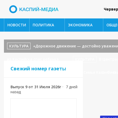
Червер
НОВОСТИ
ПОЛИТИКА
ЭКОНОМИКА
ОБЩЕ
КУЛЬТУРА
«Дорожное движение — достойно уважени
из Каспийска спас ребенка
КУЛЬТУРА
В Центра
Свежий номер газеты
«В гостях у сказки».
СПОРТ
🥉 Семья Казанбиев
Выпуск 9 от 31 Июля 2026г
•
7 дней
назад