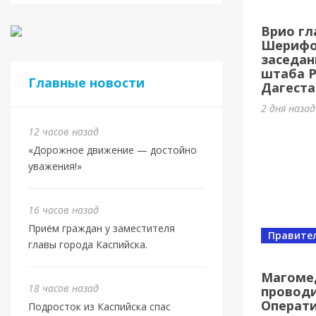
Касп
Врио гл
МБУ 
Шерифов
заседан
3 дня наз
штаба 
Главные новости
Дагеста
2 дня наза
12 часов назад
«Дорожное движение — достойно
уважения!»
16 часов назад
Приём граждан у заместителя
Правите
главы города Каспийска.
Спорт
Юбил
Магоме
18 часов назад
проводи
олим
Операт
Подросток из Каспийска спас