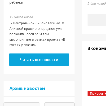
Юми
ребенка
2 дня наза
5 дней на
19 часов назад
В Центральной библиотеке им. Ф.
Алиевой прошло очередное уже
полюбившееся ребятам
мероприятие в рамках проекта «В
гостях у сказки».
Эконом
Читать все новости
Спорт
Архив новостей
Золот
Приорит
5 дней на