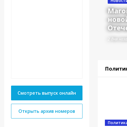
Новост
Маго
ново
Отеч
2 дня наз
Полити
Смотреть выпуск онлайн
Открыть архив номеров
Власть
Политик