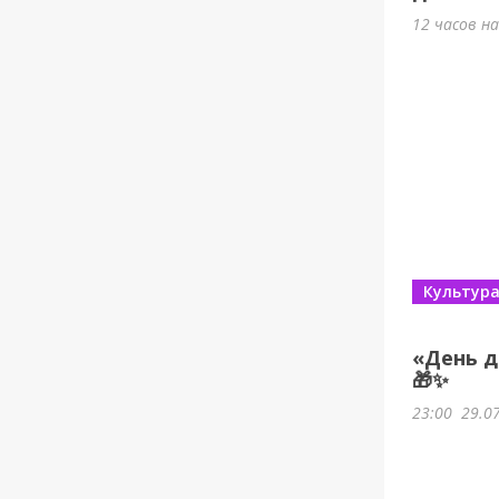
12 часов н
Культур
«День д
🎁✨
23:00
29.0