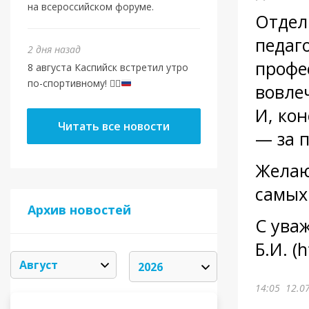
на всероссийском форуме.
Отдел
педаг
2 дня назад
профе
8 августа Каспийск встретил утро
по-спортивному!
🏃‍♂️
вовле
И, ко
Читать все новости
— за 
Желаю
самых
Архив новостей
С ува
Б.И. (
14:05
12.0
АВГУСТ 2026
«
»