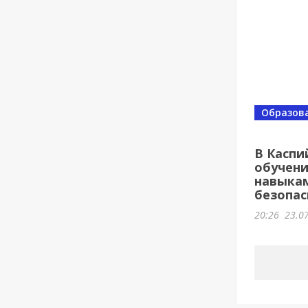
Образов
В Каспи
обучени
навыка
безопас
20:26
23.0