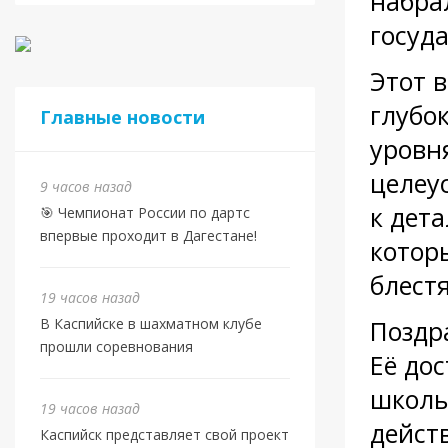
набра
госуд
Этот 
глубо
Главные новости
уровн
целеу
9 часов назад
к дет
🎯 Чемпионат России по дартс
впервые проходит в Дагестане!
котор
блест
19 часов назад
В Каспийске в шахматном клубе
Поздр
прошли соревнования
Её до
школь
19 часов назад
дейст
Каспийск представляет свой проект