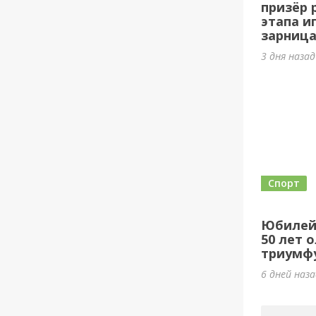
призёр 
этапа и
зарница
3 дня наза
Спорт
Юбилей
50 лет 
триумф
6 дней наз