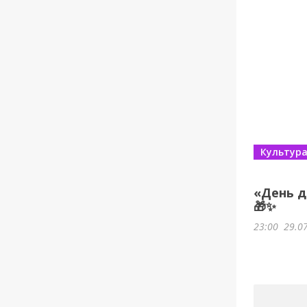
Культур
«День д
🎁✨
23:00
29.0