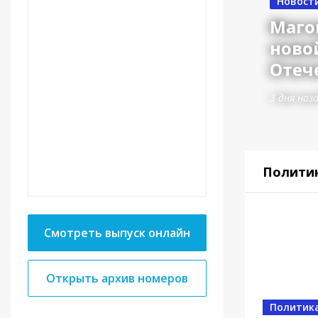
Новост
Маго
ново
Отеч
3 дня наз
Полити
Смотреть выпуск онлайн
Открыть архив номеров
Власть
Политик