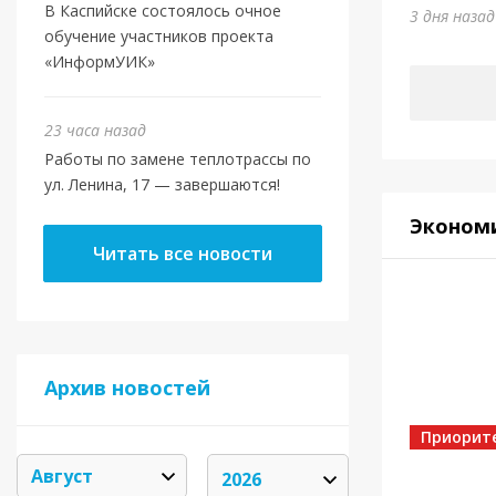
Юми
В Каспийске состоялось очное
3 дня наза
обучение участников проекта
6 дней на
«ИнформУИК»
23 часа назад
Работы по замене теплотрассы по
ул. Ленина, 17 — завершаются!
Эконом
Читать все новости
Архив новостей
Спорт
Золот
Приорит
6 дней на