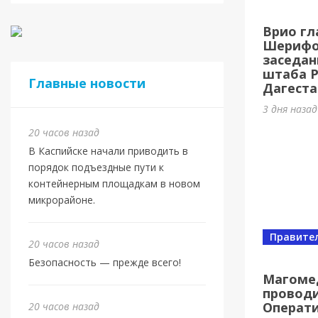
Касп
Врио гл
МБУ 
Шерифов
заседан
4 дня наз
штаба 
Главные новости
Дагеста
3 дня наза
20 часов назад
В Каспийске начали приводить в
порядок подъездные пути к
контейнерным площадкам в новом
микрорайоне.
Правите
20 часов назад
Спорт
Безопасность — прежде всего!
Юбил
Магоме
проводи
олим
Операт
20 часов назад