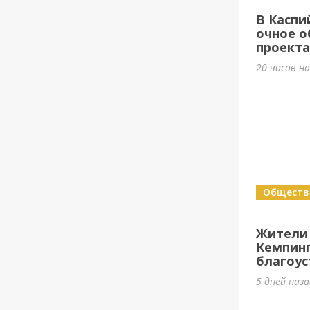
В Каспи
очное о
проект
20 часов н
Обществ
Жители
Кемпин
благоус
5 дней наз