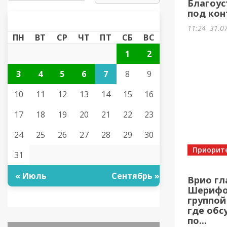
Благоус
под кон
АВГУСТ 2026
«
»
11:24
31.0
ПН
ВТ
СР
ЧТ
ПТ
СБ
ВС
1
2
3
4
5
6
7
8
9
10
11
12
13
14
15
16
17
18
19
20
21
22
23
24
25
26
27
28
29
30
Приорит
31
« Июль
Сентябрь »
Врио гл
Шерифов
группой
где обс
по...