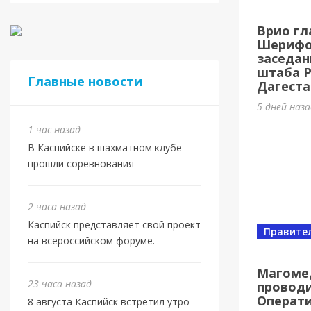
Врио гл
Шерифов
заседан
штаба 
Главные новости
Дагеста
5 дней наз
1 час назад
В Каспийске в шахматном клубе
прошли соревнования
2 часа назад
Каспийск представляет свой проект
Правите
на всероссийском форуме.
Магоме
23 часа назад
проводи
Операт
8 августа Каспийск встретил утро