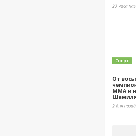
23 часа на
Спорт
От вось
чемпион
ММА и н
Шамиля
2 дня наза