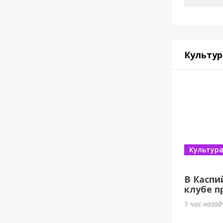
Культур
Культур
В Каспи
клубе п
1 час наза