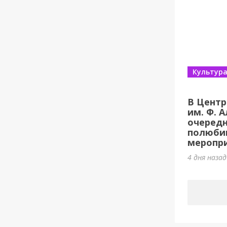
Культур
В Центр
им. Ф. 
очеред
полюби
меропри
4 дня наза