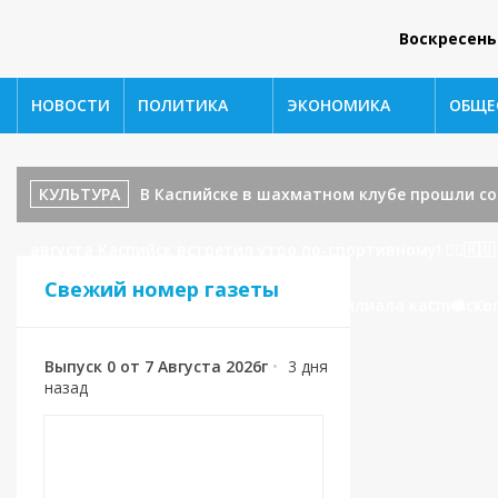
Воскресень
НОВОСТИ
ПОЛИТИКА
ЭКОНОМИКА
ОБЩЕ
КУЛЬТУРА
В Каспийске в шахматном клубе прошли с
августа Каспийск встретил утро по-спортивному! 🏃‍♂️🇷🇺
Свежий номер газеты
Каспийска поступило обращение от филиала каспийског
Выпуск 0 от 7 Августа 2026г
•
3 дня
назад