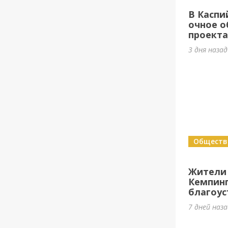
В Каспи
очное о
проект
3 дня наза
Обществ
Жители
Кемпин
благоус
7 дней наз