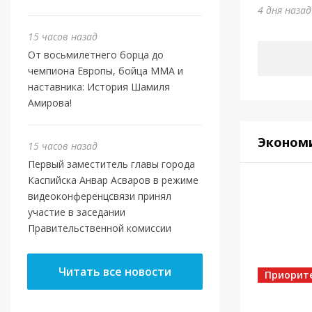
Отеч
4 дня наза
4 дня наз
15 часов назад
От восьмилетнего борца до
чемпиона Европы, бойца ММА и
наставника: История Шамиля
Амирова!
Эконом
15 часов назад
Первый заместитель главы города
Каспийска Анвар Асваров в режиме
видеоконференцсвязи принял
участие в заседании
Правительственной комиссии
Власть
Касп
Читать все новости
МБУ 
Приорит
5 дней на