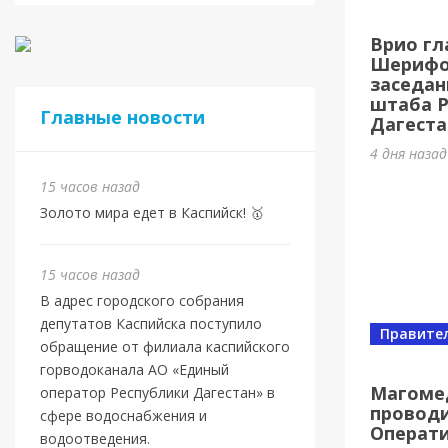
Евро
Врио гл
Шами
Шерифов
заседан
15 часов 
штаба 
Главные новости
Дагеста
4 дня наза
15 часов назад
Золото мира едет в Каспийск! 🥇
15 часов назад
В адрес городского собрания
депутатов Каспийска поступило
Правите
обращение от филиала каспийского
Новост
горводоканала АО «Единый
Маго
Магоме
оператор Республики Дагестан» в
проводи
ново
сфере водоснабжения и
Операт
водоотведения.