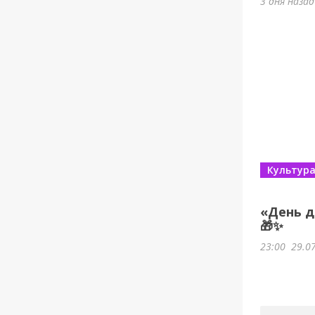
3 дня наза
Культур
«День д
🎁✨
23:00
29.0