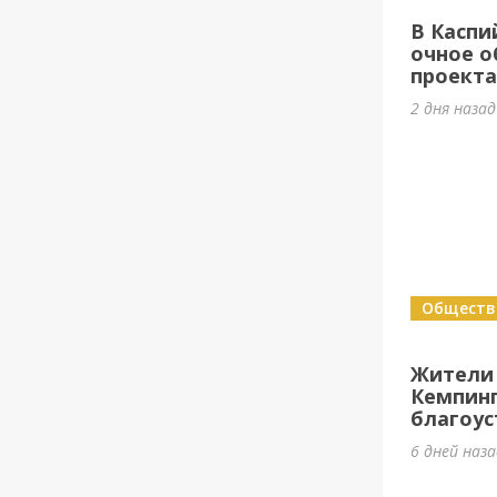
В Каспи
очное о
проект
2 дня наза
Обществ
Жители
Кемпин
благоус
6 дней наз