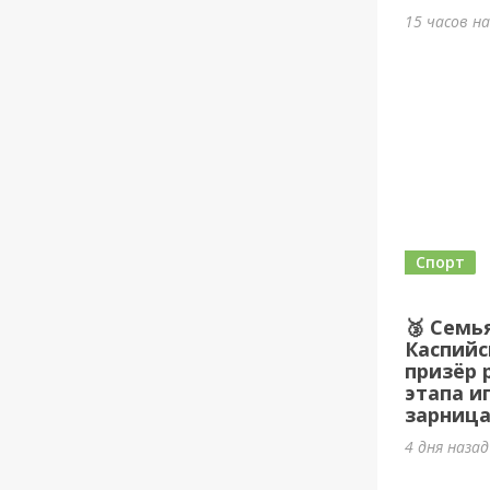
15 часов н
Спорт
🥉 Семь
Каспийс
призёр 
этапа и
зарница
4 дня наза