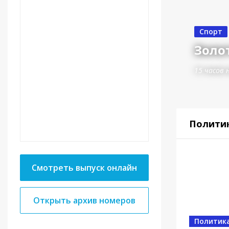
Спорт
Золот
15 часов 
Полити
Смотреть выпуск онлайн
Открыть архив номеров
Спорт
От в
Политик