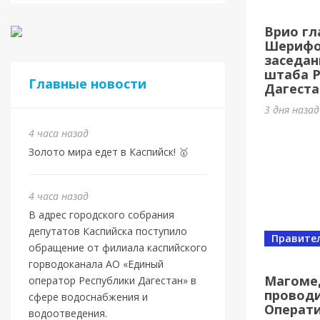
Евро
Врио гл
Шами
Шерифов
заседан
4 часа на
штаба 
Главные новости
Дагеста
3 дня наза
4 часа назад
Золото мира едет в Каспийск! 🥇
4 часа назад
В адрес городского собрания
депутатов Каспийска поступило
Правите
обращение от филиала каспийского
Новост
горводоканала АО «Единый
Маго
Магоме
оператор Республики Дагестан» в
проводи
ново
сфере водоснабжения и
Операт
водоотведения.