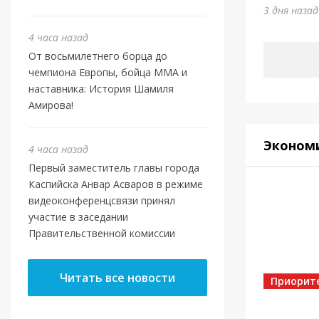
Отеч
3 дня наза
3 дня наз
4 часа назад
От восьмилетнего борца до
чемпиона Европы, бойца ММА и
наставника: История Шамиля
Амирова!
Эконом
4 часа назад
Первый заместитель главы города
Каспийска Анвар Асваров в режиме
видеоконференцсвязи принял
участие в заседании
Правительственной комиссии
Власть
Касп
Читать все новости
МБУ 
Приорит
4 дня наз