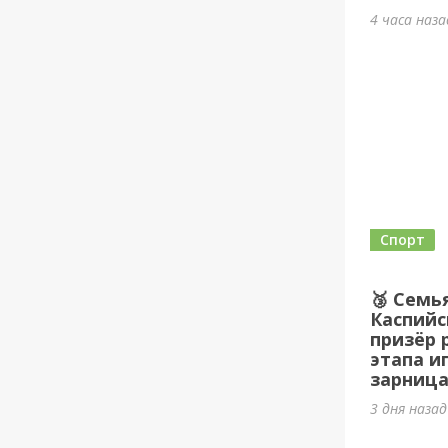
4 часа наз
Спорт
🥉 Семь
Каспийс
призёр 
этапа и
зарница
3 дня наза