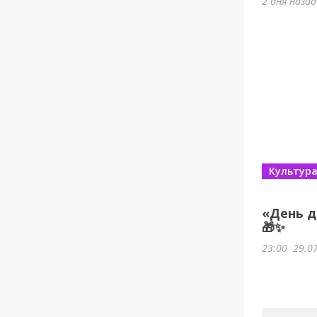
2 дня наза
Культур
«День д
🎁✨
23:00
29.0