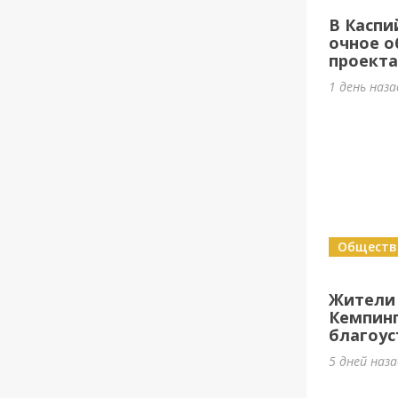
В Каспи
очное о
проект
1 день наз
Обществ
Жители
Кемпин
благоус
5 дней наз