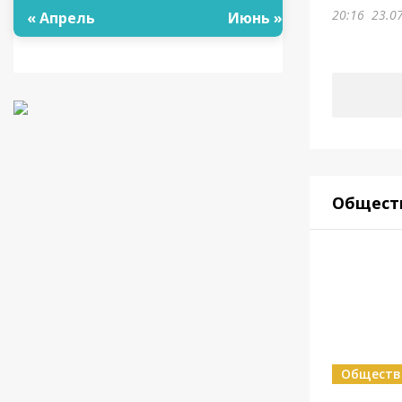
20:16
23.0
« Апрель
Июнь »
Общест
Обществ