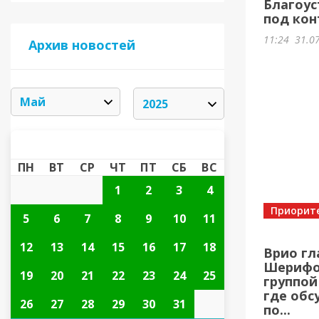
Благоус
под кон
11:24
31.0
Архив новостей
МАЙ 2025
«
»
ПН
ВТ
СР
ЧТ
ПТ
СБ
ВС
1
2
3
4
Приорит
5
6
7
8
9
10
11
12
13
14
15
16
17
18
Врио гл
Шерифов
19
20
21
22
23
24
25
группой
где обс
26
27
28
29
30
31
по...