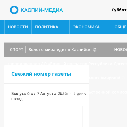
Суббот
НОВОСТИ
ПОЛИТИКА
ЭКОНОМИКА
ОБЩЕ
СПОРТ
Золото мира едет в Каспийск! 🥇
НОВО
горводоканала АО «Единый оператор Республики Дагест
Свежий номер газеты
бойца ММА и наставника: История Шамиля Амирова!
принял участие в заседании Правительственной комисс
Выпуск 0 от 7 Августа 2026г
•
1 день
назад