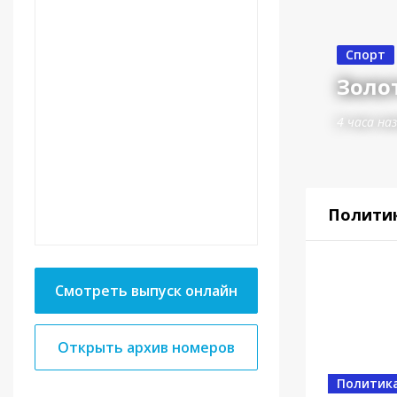
Спорт
Золот
4 часа на
Полити
Смотреть выпуск онлайн
Открыть архив номеров
Спорт
От в
Политик