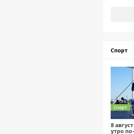
Спорт
Спорт
8 авгус
утро по