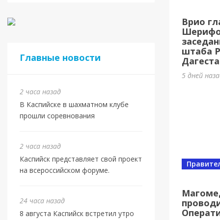
8 авг
Врио гл
спор
Шерифов
заседан
24 часа н
штаба 
Главные новости
Дагеста
5 дней наз
2 часа назад
В Каспийске в шахматном клубе
прошли соревнования
2 часа назад
Каспийск представляет свой проект
Правите
на всероссийском форуме.
Магоме
24 часа назад
проводи
Спорт
Операт
8 августа Каспийск встретил утро