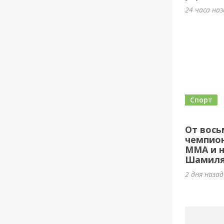
24 часа на
Спорт
От вось
чемпион
ММА и н
Шамиля
2 дня наза