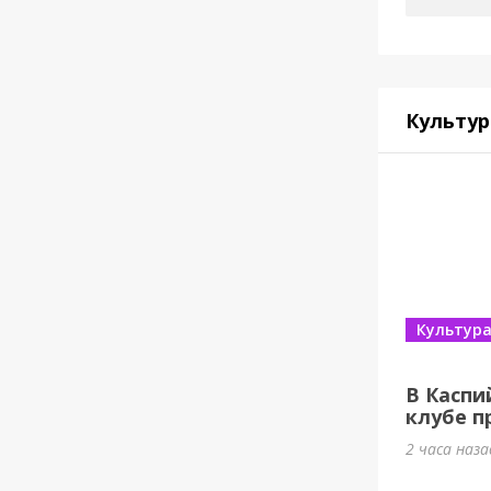
Культур
Культур
В Каспи
клубе п
2 часа наза