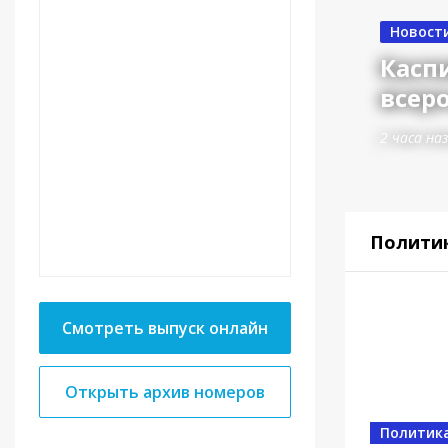
Новост
Касп
всер
2 часа на
Полити
Смотреть выпуск онлайн
Открыть архив номеров
Спорт
Политик