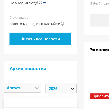
Золот
по-спортивному!
🏃‍♂️
5 дней наз
2 дня наз
2 дня назад
Золото мира едет в Каспийск! 🥇
Читать все новости
Эконом
Архив новостей
Спорт
От в
Евро
Шами
Приорит
АВГУСТ 2026
«
»
2 дня наз