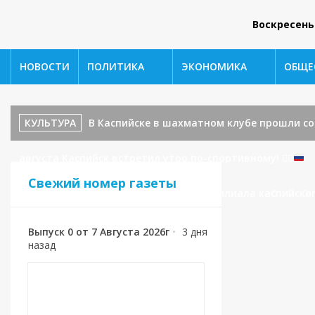
Воскресень
НОВОСТИ
ПОЛИТИКА
ЭКОНОМИКА
ОБЩЕ
КУЛЬТУРА
В Каспийске в шахматном клубе прошли с
августа Каспийск встретил утро по-спортивному!
🏃‍♂️
Свежий номер газеты
Каспийска поступило обращение от филиала каспийског
Выпуск 0 от 7 Августа 2026г
•
3 дня
назад