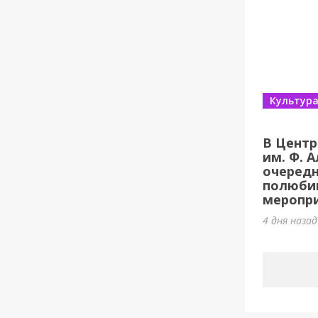
Культур
В Центр
им. Ф. 
очеред
полюби
меропри
4 дня наза