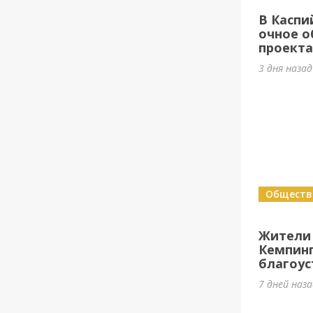
В Каспи
очное о
проект
3 дня наза
Обществ
Жители
Кемпин
благоус
7 дней наз