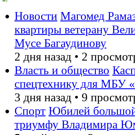
Новости
Магомед Рамаз
квартиры ветерану Вел
Мусе Багаудинову
2 дня назад
•
2 просмот
Власть и общество
Кас
спецтехнику для МБУ «
3 дня назад
•
9 просмот
Спорт
Юбилей большой
триумфу Владимира Ю