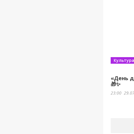
Культур
«День д
🎁✨
23:00
29.0