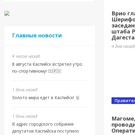
Спорт
Врио гл
Золот
Шерифов
заседан
1 день на
штаба 
Главные новости
Дагеста
4 дня наза
9 часов назад
8 августа Каспийск встретил утро
по-спортивному! 🏃‍♂️🇷🇺
1 день назад
Золото мира едет в Каспийск! 🥇
Правите
Спорт
От в
1 день назад
Магоме
проводи
В адрес городского собрания
Евро
Операт
депутатов Каспийска поступило