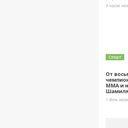
9 часов на
Спорт
От вось
чемпион
ММА и н
Шамиля
1 день наз