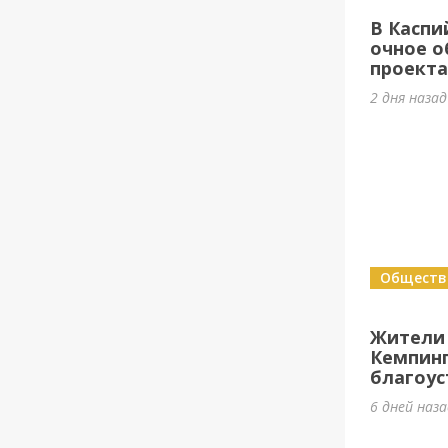
В Каспи
очное о
проект
2 дня назад
Обществ
Жители
Кемпин
благоус
6 дней наз