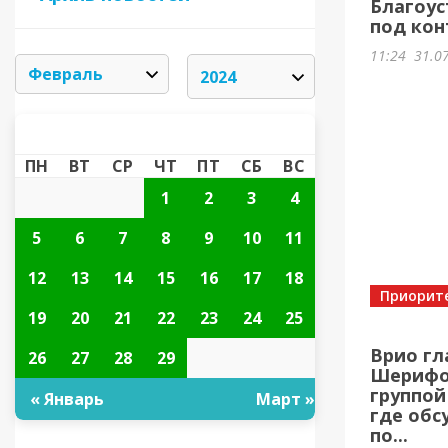
Благоус
под кон
11:24
31.0
ФЕВРАЛЬ 2024
«
»
ПН
ВТ
СР
ЧТ
ПТ
СБ
ВС
1
2
3
4
5
6
7
8
9
10
11
12
13
14
15
16
17
18
Приорит
19
20
21
22
23
24
25
Врио гл
26
27
28
29
Шерифов
группой
« Январь
Март »
где обс
по...