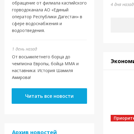
Шами
обращение от филиала каспийского
4 дня наза
горводоканала АО «Единый
1 день на
оператор Республики Дагестан» в
сфере водоснабжения и
водоотведения.
1 день назад
От восьмилетнего борца до
Эконом
чемпиона Европы, бойца ММА и
наставника: История Шамиля
Амирова!
Новост
Читать все новости
Маго
ново
Отеч
Приорит
Архив новостей
4 дня наз