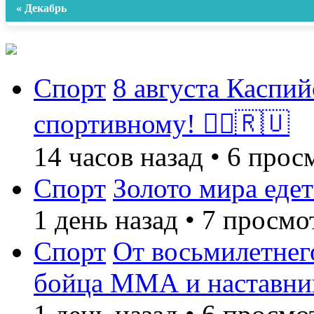
« Декабрь
Спорт
8 августа Каспий
спортивному! 🏃‍♂️🇷🇺
14 часов назад
•
6 прос
Спорт
Золото мира едет
1 день назад
•
7 просмо
Спорт
От восьмилетнег
бойца ММА и наставни